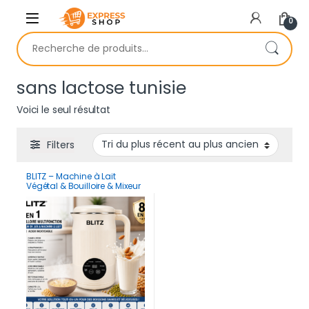
Skip to navigation
Skip to content
0
Recherche pour :
sans lactose tunisie
Voici le seul résultat
Filters
BLITZ – Machine à Lait
Végétal & Bouilloire & Mixeur
8en1 – 1,2 L, Prépare Lait
d’Amande, Avoine, Soja, Jus,
Smoothies, Soupes,
Nettoyage Automatique