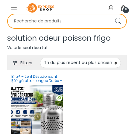
Skip to navigation
Skip to content
0
Recherche pour :
solution odeur poisson frigo
Voici le seul résultat
Filters
Blitz® – 2en1 Désodorisant
Réfrigérateur Longue Durée –
Éliminateur d’Odeurs
Puissant Multi-Usages