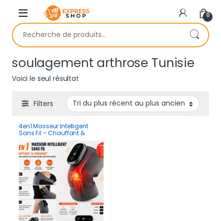
Skip to navigation
Skip to content
0
Recherche pour :
soulagement arthrose Tunisie
Voici le seul résultat
Filters
4en1 Masseur Intelligent
Sans Fil – Chauffant &
Vibrant pour Soulager les
Douleurs Articulaires