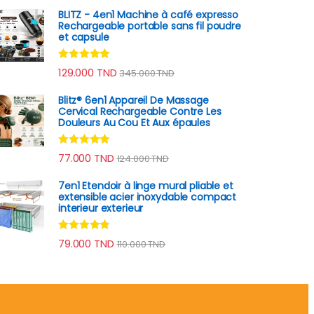
BLITZ - 4en1 Machine à café expresso
Rechargeable portable sans fil poudre
et capsule
Note
4.78
129.000
TND
345.000
TND
sur 5
Blitz® 6en1 Appareil De Massage
Cervical Rechargeable Contre Les
Douleurs Au Cou Et Aux épaules
Note
4.70
77.000
TND
124.000
TND
sur 5
7en1 Etendoir à linge mural pliable et
extensible acier inoxydable compact
interieur exterieur
Note
4.70
79.000
TND
110.000
TND
sur 5