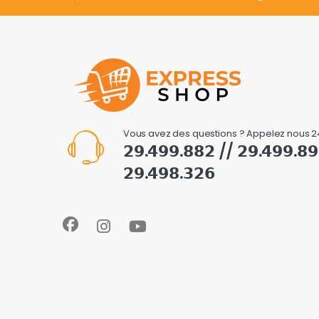
Vous avez des questions ? Appelez nous 2
𝟮𝟵.𝟰𝟵𝟵.𝟴𝟴𝟮 // 𝟮𝟵.𝟰𝟵𝟵.𝟴
𝟮𝟵.𝟰𝟵𝟴.𝟯𝟮𝟲