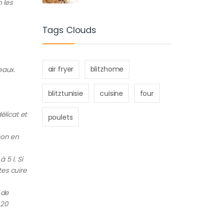
 les
Tags Clouds
air fryer
blitzhome
eaux.
blitztunisie
cuisine
four
élicat et
poulets
son en
 5 l. Si
tes cuire
 de
 20