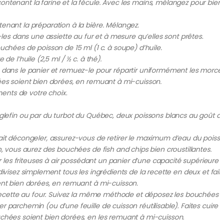
ntenant la farine et la fécule. Avec les mains, mélangez pour bien
enant la préparation à la bière. Mélangez.
 dans une assiette au fur et à mesure qu’elles sont prêtes.
uchées de poisson de 15 ml (1 c. à soupe) d’huile.
de l’huile (2,5 ml / ½ c. à thé).
n dans le panier et remuez-le pour répartir uniformément les morc
ées soient bien dorées, en remuant à mi-cuisson.
nts de votre choix.
iglefin ou par du turbot du Québec, deux poissons blancs au goût d
fait décongeler, assurez-vous de retirer le maximum d’eau du pois
n, vous aurez des bouchées de fish and chips bien croustillantes.
r les friteuses à air possédant un panier d’une capacité supérieure à
ivisez simplement tous les ingrédients de la recette en deux et fai
ent bien dorées, en remuant à mi-cuisson.
e recette au four. Suivez la même méthode et déposez les bouchées
 parchemin (ou d’une feuille de cuisson réutilisable). Faites cuire
uchées soient bien dorées, en les remuant à mi-cuisson.