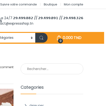
Suivre votre commande
Boutique
Mon compte
ous 24/7
𝟮𝟵.𝟰𝟵𝟵.𝟴𝟴𝟮 // 𝟮𝟵.𝟰𝟵𝟵.𝟴𝟵𝟭 // 𝟮𝟵.𝟰𝟵𝟴.𝟯𝟮𝟲
S
tact@expressshop.tn
0.000
TND
0
Rechercher :
a comment
Categories
dejeuner