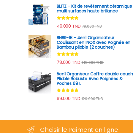
BLITZ - Kit de revêtement céramique
multi surfaces haute brillance
Note
4.70
49.000
TND
79.000
TND
sur 5
BNBR-18 - 4en1 Organisateur
Coulissant en INOX avec Poignée en
Bambou pliable (2 couches)
Note
4.59
78.000
TND
145.000
TND
sur 5
5en1 Organiseur Coffre double couc
Pliable Robuste Avec Poignées &
Poches 69 L
Note
4.69
69.000
TND
129.900
TND
sur 5
Choisir le Paiment en ligne