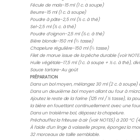
Fécule de maïs-15 ml (1 c. à soupe)
Beurre-15 ml (1 c. à soupe)
Poudre à pâte-2,5 ml (½ c. à thé)
Sel-2,5 ml (½ c. à thé)
Poudre d’oignon-2,5 ml (½ c. à thé)
Bière blonde-150 ml (⅔ tasse)
Chapelure régulière-150 ml (⅔ tasse)
Filet de morue issue de la pêche durable (voir NOTES
Huile végétale-17,5 ml (1 c. à soupe + ½ c. à thé), div
Sauce tartare-Au goût
PRÉPARATION
Dans un bol moyen, mélangez 30 ml (2 c. à soupe) de
Dans un deuxième bol moyen allant au four à micro-
Ajoutez le reste de la farine (125 ml / ½ tasse), la p
la bière en fouettant continuellement avec une fou
Dans un troisième bol, déposez la chapelure.
Préchauffez la friteuse à air (voir NOTES) à 200 °C (4
À l’aide d’un linge à vaisselle propre, épongez la mo
32 morceaux de taille semblable.