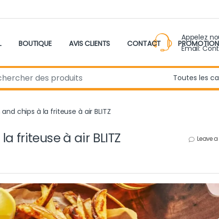
Appelez n
L
BOUTIQUE
AVIS CLIENTS
CONTACT
PROMOTION
Email: Con
r:
and chips à la friteuse à air BLITZ
a friteuse à air BLITZ
Leave 