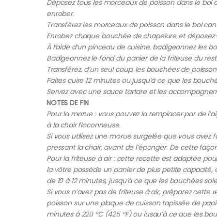
Déposez tous les morceaux de poisson dans le bol co
enrober.
Transférez les morceaux de poisson dans le bol cont
Enrobez chaque bouchée de chapelure et déposez-les
À l’aide d’un pinceau de cuisine, badigeonnez les bo
Badigeonnez le fond du panier de la friteuse du reste 
Transférez, d’un seul coup, les bouchées de poisso
Faites cuire 12 minutes ou jusqu’à ce que les bouch
Servez avec une sauce tartare et les accompagneme
NOTES DE FIN
Pour la morue : vous pouvez la remplacer par de l’a
à la chair floconneuse.
Si vous utilisez une morue surgelée que vous avez 
pressant la chair, avant de l’éponger. De cette faço
Pour la friteuse à air : cette recette est adaptée pou
la vôtre possède un panier de plus petite capacité, d
de 10 à 12 minutes, jusqu’à ce que les bouchées soi
Si vous n’avez pas de friteuse à air, préparez cett
poisson sur une plaque de cuisson tapissée de papier
minutes à 220 °C (425 °F) ou jusqu’à ce que les bo