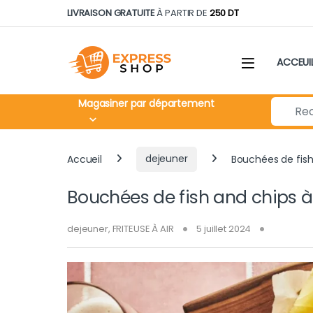
Skip to navigation
Skip to content
LIVRAISON GRATUITE
À PARTIR DE
250 DT
ACCEUI
Search fo
Magasiner par département
Accueil
dejeuner
Bouchées de fish 
Bouchées de fish and chips à l
dejeuner
,
FRITEUSE À AIR
5 juillet 2024