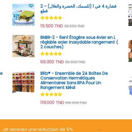
قشارة 4 في 1 (للسمك، الخضرة والغلال) – 2
قطع
Note
4.89
19.500
TND
39.500
TND
sur 5
BNBR-2 - 6en1 Étagère sous évier en L
réglable acier inoxydable rangement (
2 couches)
Note
4.79
69.000
TND
119.000
TND
sur 5
he
Blitz® - Ensemble de 24 Boîtes De
Conservation Hermétiques
Alimentaires Sans BPA Pour Un
Rangement Idéal
Note
4.74
119.000
TND
199.000
TND
sur 5
.....
...et recevez une reduction de 5%