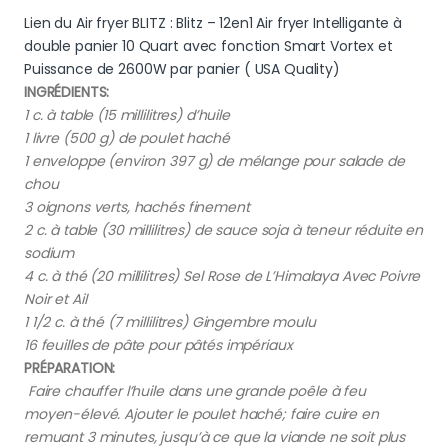
Lien du Air fryer BLITZ : Blitz – 12en1 Air fryer Intelligante à
double panier 10 Quart avec fonction Smart Vortex et
Puissance de 2600W par panier ( USA Quality)
INGRÉDIENTS:
1 c. à table (15 millilitres) d’huile
1 livre (500 g) de poulet haché
1 enveloppe (environ 397 g) de mélange pour salade de
chou
3 oignons verts, hachés finement
2 c. à table (30 millilitres) de sauce soja à teneur réduite en
sodium
4 c. à thé (20 millilitres) Sel Rose de L’Himalaya Avec Poivre
Noir et Ail
1 1/2 c. à thé (7 millilitres) Gingembre moulu
16 feuilles de pâte pour pâtés impériaux
PRÉPARATION:
Faire chauffer l’huile dans une grande poêle à feu
moyen-élevé. Ajouter le poulet haché; faire cuire en
remuant 3 minutes, jusqu’à ce que la viande ne soit plus