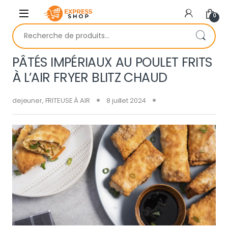
Skip to navigation
Skip to content
0
Recherche pour :
PÂTÉS IMPÉRIAUX AU POULET FRITS
À L’AIR FRYER BLITZ CHAUD
dejeuner
,
FRITEUSE À AIR
8 juillet 2024