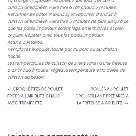
surcharger. Vaporiser les pâtés impériaux d’enduit à
cuisson antiadhésif. Faire frire à l’air chaud 5 minutes.
Retourner les pâtés impériaux et vaporiser d’enduit à
cuisson antiadhésif. Faire frire 5 minutes de plus, jusqu’à ce
que les pâtés impériaux soient légèrement dorés et bien
chauds. Répéter avec tous les pâtés impériaux.
Astuce culinaires:
Remplacez le poulet haché par du porc ou du dindon
haché.
Les températures de cuisson peuvent varier d’une friteuse
à air chaud à l’autre; réglez la température et la durée de
cuisson au besoin.
Navigation de l’article
←
CROQUETTES DE POULET
ROULÉS AU POULET
FRITES À L’AIR BLITZ CHAUD
CROUSTILLANT PRÉPARÉS À
AVEC TREMPETTE
LA FRITEUSE À AIR BLITZ
→