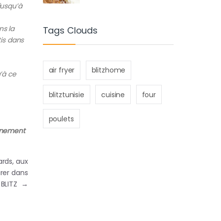
jusqu’à
ns la
Tags Clouds
tis dans
air fryer
blitzhome
’à ce
blitztunisie
cuisine
four
poulets
gnement
ards, aux
rer dans
r BLITZ
→