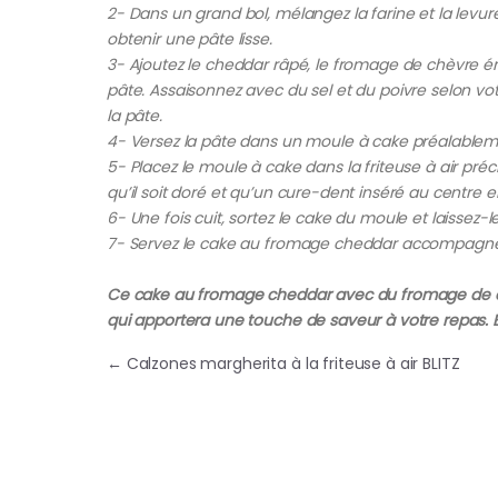
2- Dans un grand bol, mélangez la farine et la levure 
obtenir une pâte lisse.
3- Ajoutez le cheddar râpé, le fromage de chèvre ém
pâte. Assaisonnez avec du sel et du poivre selon vot
la pâte.
4- Versez la pâte dans un moule à cake préalableme
5- Placez le moule à cake dans la friteuse à air pr
qu’il soit doré et qu’un cure-dent inséré au centre e
6- Une fois cuit, sortez le cake du moule et laissez-le
7- Servez le cake au fromage cheddar accompagné de
Ce cake au fromage cheddar avec du fromage de c
qui apportera une touche de saveur à votre repas. B
Navigation de l’article
←
Calzones margherita à la friteuse à air BLITZ