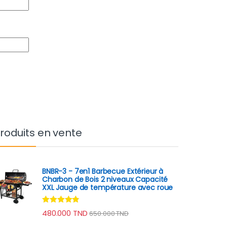
roduits en vente
BNBR-3 - 7en1 Barbecue Extérieur à
Charbon de Bois 2 niveaux Capacité
XXL Jauge de température avec roue
Note
4.70
480.000
TND
650.000
TND
sur 5