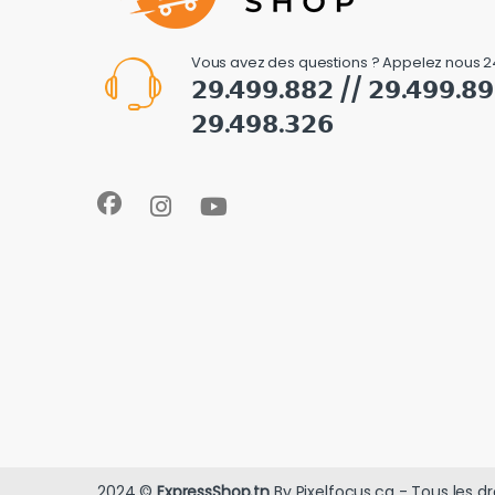
Vous avez des questions ? Appelez nous 2
𝟮𝟵.𝟰𝟵𝟵.𝟴𝟴𝟮 // 𝟮𝟵.𝟰𝟵𝟵.𝟴
𝟮𝟵.𝟰𝟵𝟴.𝟯𝟮𝟲
2024 ©
ExpressShop.tn
By Pixelfocus.ca - Tous les dr