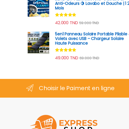
Anti-Odeurs 🍋 Lavabo et Douche | 1 
Mois
Note
4.70
42.000
TND
59.000
TND
sur 5
5en1 Panneau Solaire Portable Pliable
Volets avec USB – Chargeur Solaire
Haute Puissance
Note
4.78
49.000
TND
69.000
TND
sur 5
Choisir le Paiment en ligne