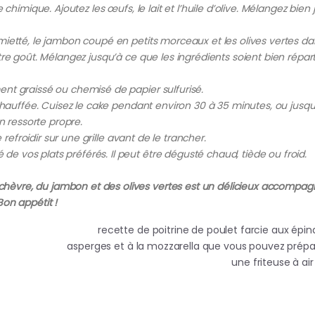
chimique. Ajoutez les œufs, le lait et l’huile d’olive. Mélangez bien 
ietté, le jambon coupé en petits morceaux et les olives vertes da
re goût. Mélangez jusqu’à ce que les ingrédients soient bien répar
nt graissé ou chemisé de papier sulfurisé.
échauffée. Cuisez le cake pendant environ 30 à 35 minutes, ou jusqu
n ressorte propre.
 refroidir sur une grille avant de le trancher.
 vos plats préférés. Il peut être dégusté chaud, tiède ou froid.
hèvre, du jambon et des olives vertes est un délicieux accompa
on appétit !
recette de poitrine de poulet farcie aux épin
asperges et à la mozzarella que vous pouvez prépa
une friteuse à ai