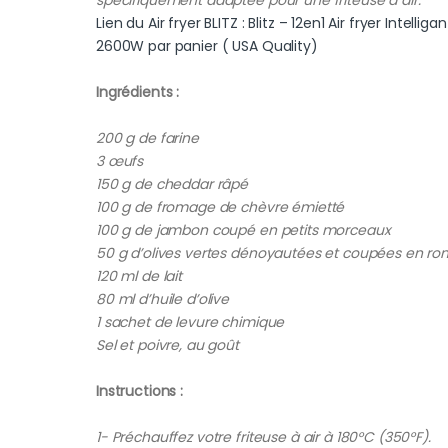
spécifiquement adaptée pour une friteuse à air.
Lien du Air fryer BLITZ : Blitz – 12en1 Air fryer Inte
2600W par panier ( USA Quality)
Ingrédients :
200 g de farine
3 œufs
150 g de cheddar râpé
100 g de fromage de chèvre émietté
100 g de jambon coupé en petits morceaux
50 g d’olives vertes dénoyautées et coupées en ron
120 ml de lait
80 ml d’huile d’olive
1 sachet de levure chimique
Sel et poivre, au goût
Instructions :
1- Préchauffez votre friteuse à air à 180°C (350°F).