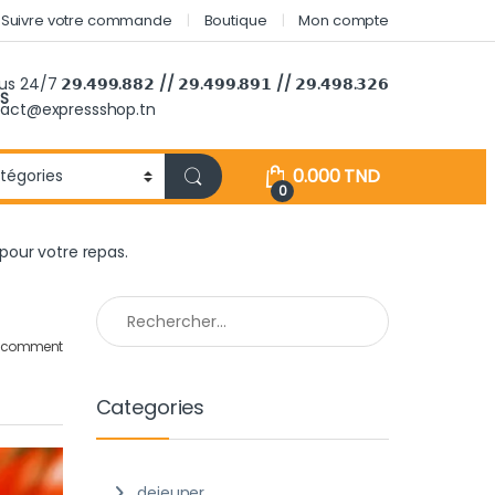
Suivre votre commande
Boutique
Mon compte
ous 24/7
𝟮𝟵.𝟰𝟵𝟵.𝟴𝟴𝟮 // 𝟮𝟵.𝟰𝟵𝟵.𝟴𝟵𝟭 // 𝟮𝟵.𝟰𝟵𝟴.𝟯𝟮𝟲
S
tact@expressshop.tn
0.000
TND
0
our votre repas.
Rechercher :
a comment
Categories
dejeuner