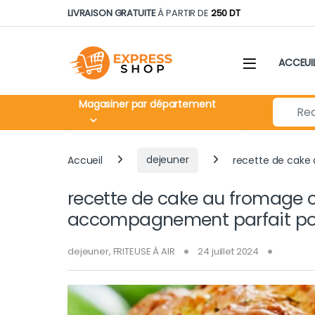
Skip to navigation
Skip to content
LIVRAISON GRATUITE
À PARTIR DE
250 DT
ACCEUI
Search fo
Magasiner par département
Accueil
dejeuner
recette de cake
recette de cake au fromage c
accompagnement parfait pou
dejeuner
,
FRITEUSE À AIR
24 juillet 2024