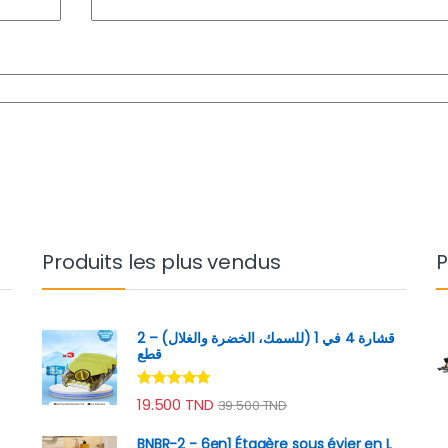
Produits les plus vendus
P
قشارة 4 في 1 (للسمك، الخضرة والغلال) – 2
قطع
Note
4.89
19.500
TND
39.500
TND
sur 5
BNBR-2 - 6en1 Étagère sous évier en L