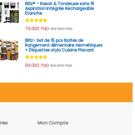
Blitz® - Rasoir & Tondeuse sans fil
Aspiration Intégrée Rechargeable
Étanche
Note
4.75
79.000
TND
149.990
TND
sur 5
Blitz- Set de 15 pcs Boîtes de
Rangement Alimentaire Hermétiques
+ Étiquettes stylo Cuisine Placard
Note
4.60
99.000
TND
159.000
TND
sur 5
ries
Mon Compte