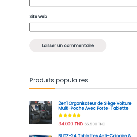
Site web
Produits populaires
2en1 Organisateur de Siège Voiture
Multi-Poche Avec Porte-Tablette
Note
4.78
34.000
TND
65.500
TND
sur 5
BLITZ-24 Tablettes Anti-Calcaire &