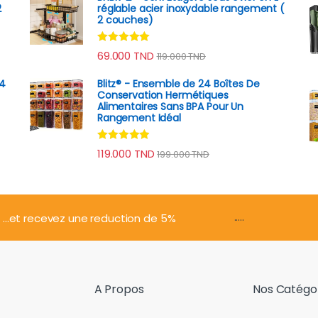
2
réglable acier inoxydable rangement (
2 couches)
Note
4.79
69.000
TND
119.000
TND
sur 5
 4
Blitz® - Ensemble de 24 Boîtes De
Conservation Hermétiques
Alimentaires Sans BPA Pour Un
Rangement Idéal
Note
4.74
119.000
TND
199.000
TND
sur 5
.....
...et recevez une reduction de 5%
A Propos
Nos Catégo