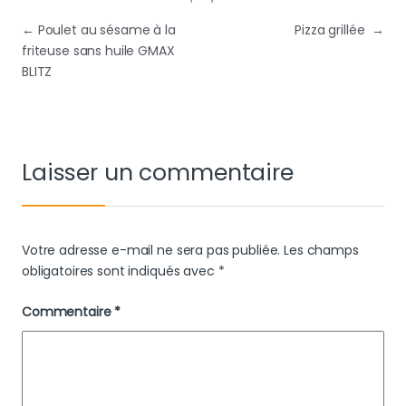
Navigation de l’article
←
Poulet au sésame à la
Pizza grillée
→
friteuse sans huile GMAX
BLITZ
Laisser un commentaire
Votre adresse e-mail ne sera pas publiée.
Les champs
obligatoires sont indiqués avec
*
Commentaire
*