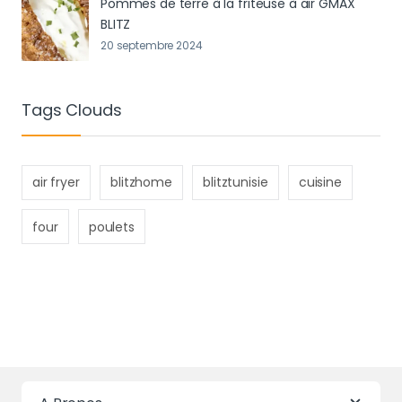
Pommes de terre à la friteuse à air GMAX
BLITZ
20 septembre 2024
Tags Clouds
air fryer
blitzhome
blitztunisie
cuisine
four
poulets