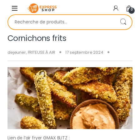
Skip to navigation
Skip to content
0
Recherche pour :
Cornichons frits
dejeuner
,
FRITEUSE À AIR
17 septembre 2024
Lien de l’air fryer GMAX BLITZ :