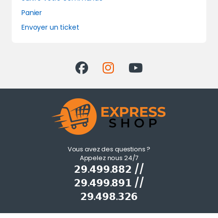
Panier
Envoyer un ticket
Vous avez des questions ?
Appelez nous 24/7
𝟮𝟵.𝟰𝟵𝟵.𝟴𝟴𝟮 //
𝟮𝟵.𝟰𝟵𝟵.𝟴𝟵𝟭 //
𝟮𝟵.𝟰𝟵𝟴.𝟯𝟮𝟲