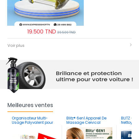
19.500
TND
39.500
TND
Voir plus
‎ ‎ ‎ ‎ ‎ ‎ ‎ ‎ ‎ ‎ ‎ ‎
‎ ‎ ‎ ‎ ‎ ‎ ‎ ‎ ‎ ‎ ‎ ‎ ‎ ‎ ‎ ‎ ‎ ‎ ‎ ‎ ‎ ‎ ‎ ‎
Meilleures ventes
Organisateur Multi-
Blitz® 6en1 Appareil De
BLITZ – 24
Usage Polyvalent pour
Massage Cervical
Nettoyant
Maquillage, Cuisine et
Rechargeable Contre
Cafetière, 
Réfrigérateur
Les Douleurs Au Cou Et
Robot | 12
Aux épaules