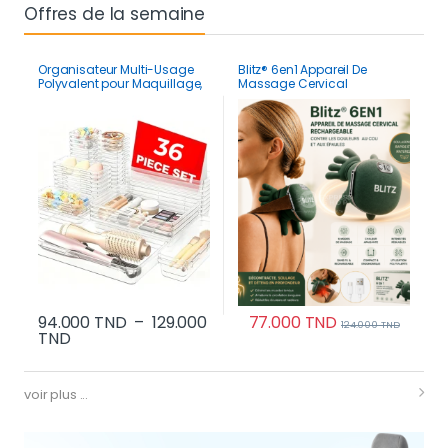
Offres de la semaine
Organisateur Multi-Usage
Blitz® 6en1 Appareil De
Polyvalent pour Maquillage,
Massage Cervical
Cuisine et Réfrigérateur
Rechargeable Contre Les
Douleurs Au Cou Et Aux
épaules
94.000
TND
–
129.000
77.000
TND
124.000
TND
Plage de prix : 94.000 TND à 129.000 TND
TND
Ce produit a plusieurs variations. Les options p
voir plus ...