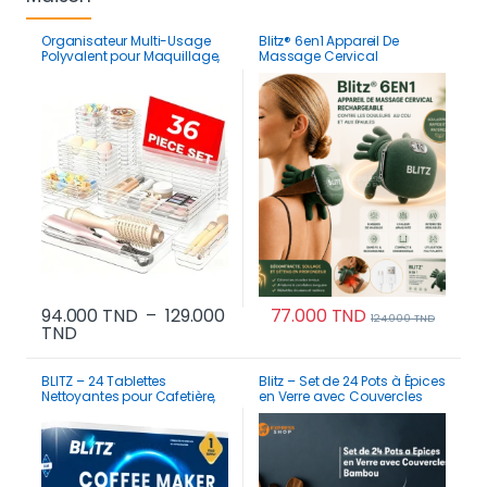
Organisateur Multi-Usage
Blitz® 6en1 Appareil De
Polyvalent pour Maquillage,
Massage Cervical
Cuisine et Réfrigérateur
Rechargeable Contre Les
Douleurs Au Cou Et Aux
épaules
94.000
TND
–
129.000
77.000
TND
124.000
TND
Plage de prix : 94.000 TND à 129.000 TND
TND
Ce produit a plusieurs variations. Les options p
BLITZ – 24 Tablettes
Blitz – Set de 24 Pots à Épices
Nettoyantes pour Cafetière,
en Verre avec Couvercles
Bouilloire et Robot | 12 Mois
Bambou Rangement
Hermétique