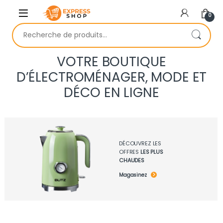
Skip to navigation
Skip to content
0
Recherche pour :
VOTRE BOUTIQUE
D’ÉLECTROMÉNAGER, MODE ET
DÉCO EN LIGNE
DÉCOUVREZ LES
OFFRES
LES PLUS
CHAUDES
Magasinez