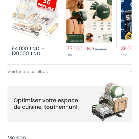
94.000
TND
–
77.000
TND
39.000
124.000
Plage de prix : 94.000 TND à 129.000 TND
129.000
TND
TND
TND
Ce produit a plusieurs variations. Les options peu
Voir toutes les offres
Maison