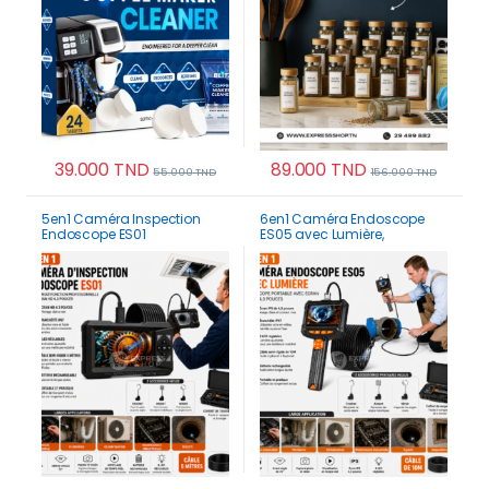
39.000
TND
89.000
TND
55.000
TND
156.000
TND
5en1 Caméra Inspection
6en1 Caméra Endoscope
Endoscope ES01
ES05 avec Lumière,
Professionnelle avec écran
boroscope portable avec
HD 4.3 pouces
écran IPS de 4,3 pouces