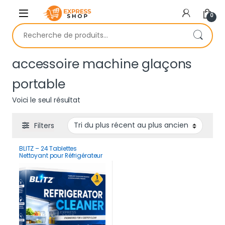
Skip to navigation
Skip to content
0
Recherche pour :
accessoire machine glaçons
portable
Voici le seul résultat
Filters
BLITZ – 24 Tablettes
Nettoyant pour Réfrigérateur
et Machine à Glaçons |
Complet pour 12 Mois