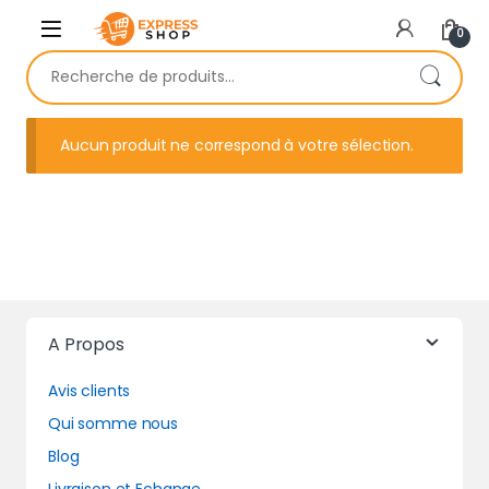
Skip to navigation
Skip to content
0
Recherche pour :
Aucun produit ne correspond à votre sélection.
A Propos
Avis clients
Qui somme nous
Blog