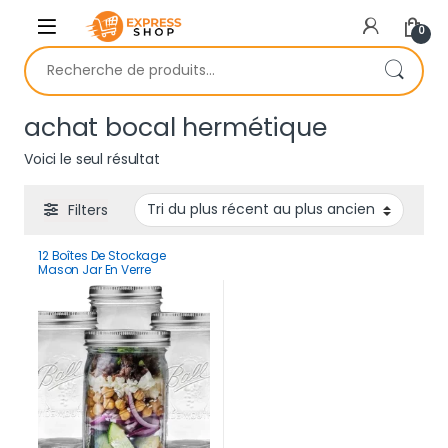
Skip to navigation
Skip to content
0
Recherche pour :
achat bocal hermétique
Voici le seul résultat
Filters
12 Boîtes De Stockage
Mason Jar En Verre
Hermétique 480 ml
Multifonction Haute Qualité