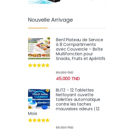
Nouvelle Arrivage
8en1 Plateau de Service
à 8 Compartiments
avec Couvercle – Boîte
Multifonction pour
Snacks, Fruits et Apéritifs
Note
4.60
89.000
TND
sur 5
45.000
TND
BLITZ - 12 Tablettes
Nettoyant cuvette
toilettes automatique
contre les taches
mauvaises odeurs | 12
Mois
Note
4.70
65.000
TND
sur 5