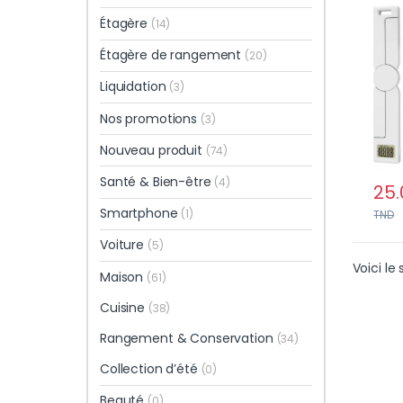
comp
Étagère
(14)
avec
Étagère de rangement
(20)
Liquidation
(3)
Nos promotions
(3)
Nouveau produit
(74)
Santé & Bien-être
(4)
25.
Smartphone
(1)
TND
Voiture
(5)
Voici le 
Maison
(61)
Cuisine
(38)
Rangement & Conservation
(34)
Collection d’été
(0)
Beauté
(0)