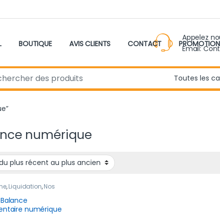
Appelez n
L
BOUTIQUE
AVIS CLIENTS
CONTACT
PROMOTION
Email: Con
r:
ue”
ance numérique
ne
,
Liquidation
,
Nos
otions
 Balance
entaire numérique
able pliante