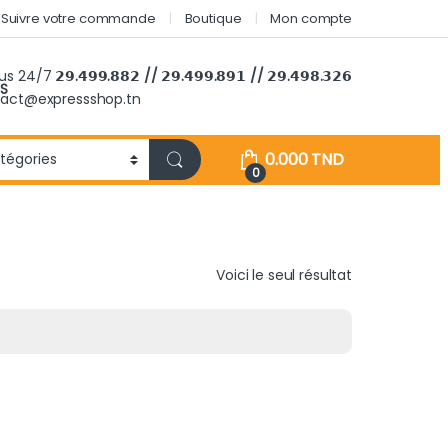
Suivre votre commande
Boutique
Mon compte
ous 24/7
𝟮𝟵.𝟰𝟵𝟵.𝟴𝟴𝟮 // 𝟮𝟵.𝟰𝟵𝟵.𝟴𝟵𝟭 // 𝟮𝟵.𝟰𝟵𝟴.𝟯𝟮𝟲
S
tact@expressshop.tn
0.000
TND
0
Voici le seul résultat