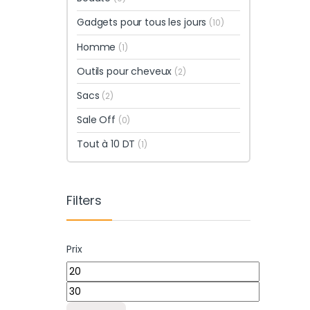
Gadgets pour tous les jours
(10)
Homme
(1)
Outils pour cheveux
(2)
Sacs
(2)
Sale Off
(0)
Tout à 10 DT
(1)
Filters
Prix
Prix min
Prix max