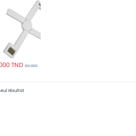
acte, très précise
 écran LCD 5Kg
000
TND
69.000
seul résultat