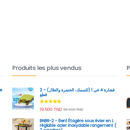
Produits les plus vendus
P
ge
قشارة 4 في 1 (للسمك، الخضرة والغلال) – 2
قطع
Note
4.89
19.500
TND
39.500
TND
sur 5
BNBR-2 - 6en1 Étagère sous évier en L
réglable acier inoxydable rangement (
2 couches)