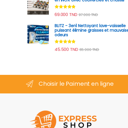
Note
4.70
69.000
TND
97.000
TND
sur 5
BLITZ - 3en1 Nettoyant lave-vaisselle
puissant élimine graisses et mauvais
odeurs
Note
4.70
45.500
TND
65.000
TND
sur 5
Choisir le Paiment en ligne