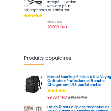
Intégré – Cordon
Robuste pour
Smartphones et Tablettes
Note
4.70
59.000
TND
sur 5
29.000
TND
Produits populaires
Nomad BearBags® – Sac À Dos Voya
Ordinateur Professionnel Étanche
Chargement USB pas Extensible
Note
4.80
99.000
TND
245.000
TND
sur 5
Lot de 12 pots à épices magnétiques
en INOX avec couvercles et châssis