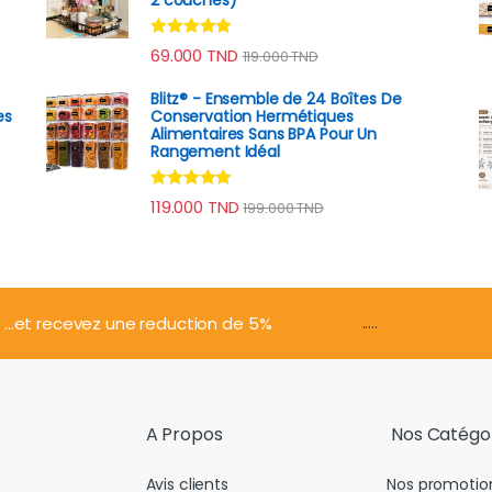
Note
4.79
69.000
TND
119.000
TND
sur 5
Blitz® - Ensemble de 24 Boîtes De
es
Conservation Hermétiques
Alimentaires Sans BPA Pour Un
Rangement Idéal
Note
4.74
119.000
TND
199.000
TND
sur 5
.....
...et recevez une reduction de 5%
A Propos
Nos Catégo
Avis clients
Nos promotio