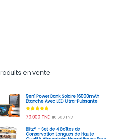
roduits en vente
9en1 Power Bank Solaire 16000mAh
Étanche Avec LED Ultra-Puissante
Note
4.70
79.000
TND
110.600
TND
sur 5
Blitz® - Set de 4 Boîtes de
Conservation Longues de Haute
Qualité Alimentaire Hermétiques Pour