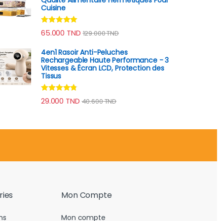
Cuisine
Note
4.90
65.000
TND
129.000
TND
sur 5
4en1 Rasoir Anti-Peluches
Rechargeable Haute Performance - 3
Vitesses & Écran LCD, Protection des
Tissus
Note
4.60
29.000
TND
40.600
TND
sur 5
ries
Mon Compte
ns
Mon compte