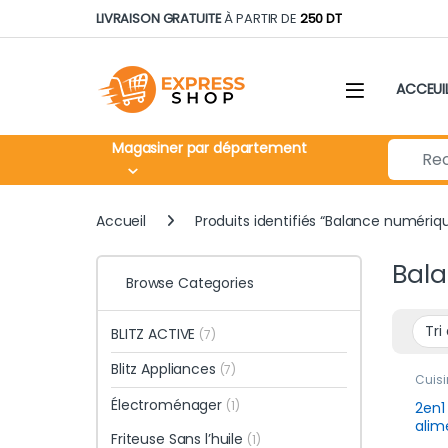
Skip to navigation
Skip to content
LIVRAISON GRATUITE
À PARTIR DE
250 DT
ACCEUI
Search fo
Magasiner par département
Accueil
Produits identifiés “Balance numériq
Bal
Browse Categories
BLITZ ACTIVE
(7)
Blitz Appliances
(7)
Cuisi
prom
Électroménager
(1)
2en1
alim
Friteuse Sans l’huile
(1)
port