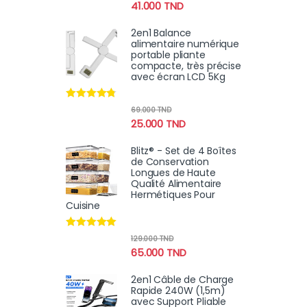
41.000
TND
2en1 Balance
alimentaire numérique
portable pliante
compacte, très précise
avec écran LCD 5Kg
Note
4.62
69.000
TND
sur 5
25.000
TND
Blitz® - Set de 4 Boîtes
de Conservation
Longues de Haute
Qualité Alimentaire
Hermétiques Pour
Cuisine
Note
4.90
129.000
TND
sur 5
65.000
TND
2en1 Câble de Charge
Rapide 240W (1,5m)
avec Support Pliable