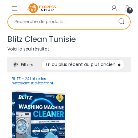
Skip to navigation
Skip to content
0
Recherche pour :
Blitz Clean Tunisie
Voici le seul résultat
Filters
BLITZ – 24 tablettes
Nettoyant et détartrant
machine à laver | Nettoyage
Complet pour 12 Mois