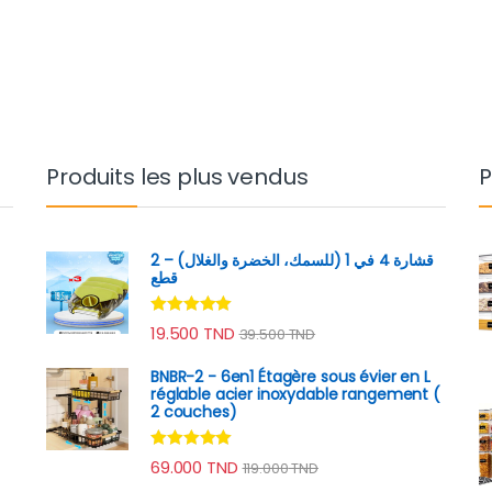
Produits les plus vendus
P
قشارة 4 في 1 (للسمك، الخضرة والغلال) – 2
قطع
Note
4.89
19.500
TND
39.500
TND
sur 5
BNBR-2 - 6en1 Étagère sous évier en L
réglable acier inoxydable rangement (
2 couches)
Note
4.79
69.000
TND
119.000
TND
sur 5