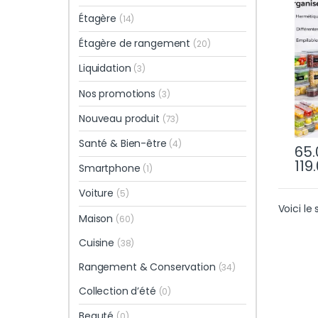
Tail
Étagère
(14)
Cuis
Parf
Étagère de rangement
(20)
Liquidation
(3)
Nos promotions
(3)
Nouveau produit
(73)
Santé & Bien-être
(4)
65.
119
Smartphone
(1)
Voiture
(5)
Voici le 
Maison
(60)
Cuisine
(38)
Rangement & Conservation
(34)
Collection d’été
(0)
Beauté
(0)