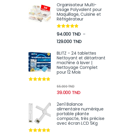
Organisateur Multi-
Usage Polyvalent pour
Maquillage, Cuisine et
Réfrigérateur
Note
4.70
94.000
TND
–
sur 5
Plage de prix : 94.000 TN
129.000
TND
BLITZ - 24 tablettes
Nettoyant et détartrant
machine à laver |
Nettoyage Complet
pour 12 Mois
Note
4.70
55.000
TND
sur 5
39.000
TND
2en1 Balance
alimentaire numérique
portable pliante
compacte, très précise
avec écran LCD 5Kg