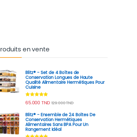
roduits en vente
Blitz® - Set de 4 Boîtes de
Conservation Longues de Haute
Qualité Alimentaire Hermétiques Pour
Cuisine
Note
4.90
65.000
TND
129.000
TND
sur 5
Blitz® - Ensemble de 24 Boîtes De
Conservation Hermétiques
Alimentaires Sans BPA Pour Un
Rangement Idéal