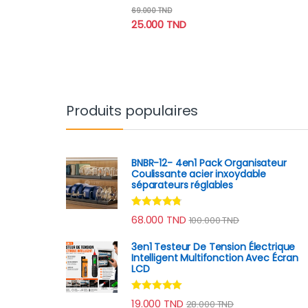
Note
4.62
69.000
TND
sur 5
25.000
TND
Produits populaires
BNBR-12- 4en1 Pack Organisateur
Coulissante acier inxoydable
séparateurs réglables
Note
4.60
68.000
TND
100.000
TND
sur 5
3en1 Testeur De Tension Électrique
Intelligent Multifonction Avec Écran
LCD
Note
4.78
19.000
TND
28.000
TND