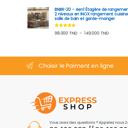
sur 5
BNBR-20 - 4en1 Étagère de rangeme
2 niveaux en INOX rangement cuisin
salle de bain et garde-manger
Note
4.60
Plage de 
98.000
TND
149.000
TND
–
sur 5
Choisir le Paiment en ligne
Vous avez des questions ? Appelez nous 2