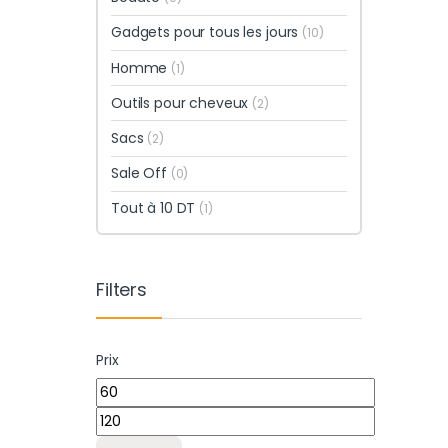
Gadgets pour tous les jours
(10)
Homme
(1)
Outils pour cheveux
(2)
Sacs
(2)
Sale Off
(0)
Tout à 10 DT
(1)
Filters
Prix
Prix min
Prix max