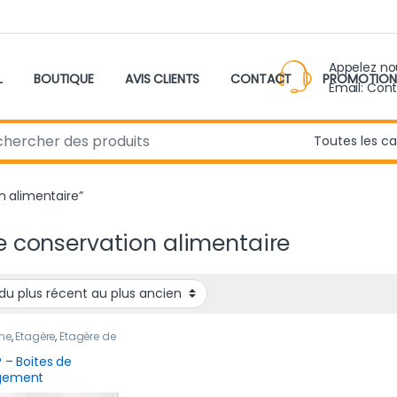
Appelez n
L
BOUTIQUE
AVIS CLIENTS
CONTACT
PROMOTION
Email: Con
r:
on alimentaire”
e conservation alimentaire
ne
,
Étagère
,
Étagère de
ement
,
Nouveau
it
,
Rangement &
® – Boites de
ervation
gement
étiques Multi