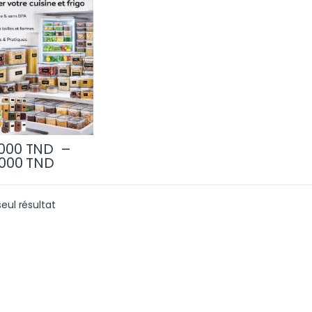
les Pour Maison et
ine Organisation
aite
000
TND
–
Plage de prix : 65.000 TND à 119.000 T
.000
TND
Ce produit a plusieurs variations. Les options peuvent être
seul résultat