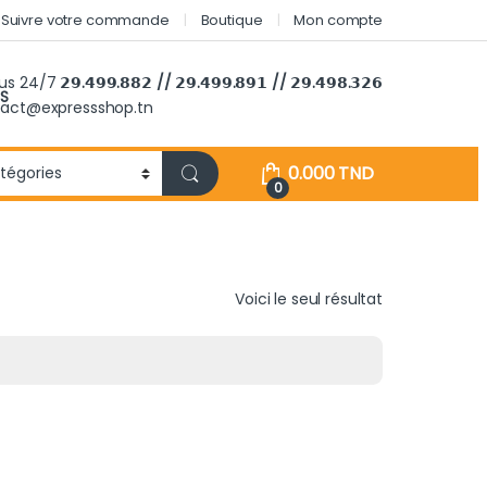
Suivre votre commande
Boutique
Mon compte
ous 24/7
𝟮𝟵.𝟰𝟵𝟵.𝟴𝟴𝟮 // 𝟮𝟵.𝟰𝟵𝟵.𝟴𝟵𝟭 // 𝟮𝟵.𝟰𝟵𝟴.𝟯𝟮𝟲
S
tact@expressshop.tn
0.000
TND
0
Voici le seul résultat