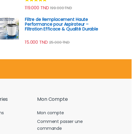
Note
4.74
119.000
TND
199.000
TND
sur 5
Filtre de Remplacement Haute
Performance pour Aspirateur –
Filtration Efficace & Qualité Durable
15.000
TND
25.000
TND
ries
Mon Compte
ns
Mon compte
Comment passer une
commande