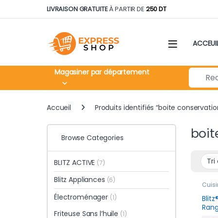
Skip to navigation
Skip to content
LIVRAISON GRATUITE
À PARTIR DE
250 DT
ACCEUI
Search fo
Magasiner par département
Accueil
Produits identifiés “boite conservati
boit
Browse Categories
BLITZ ACTIVE
(7)
Blitz Appliances
(6)
Cuisi
rang
Électroménager
produ
(1)
Blitz
Cons
Ran
Friteuse Sans l’huile
(1)
Herm