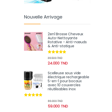
Nouvelle Arrivage
2en1 Brosse Cheveux
Auto-Nettoyante
Rotative - Anti-nœuds
& Anti-statique
Note
4.78
39.500
TND
sur 5
24.000
TND
Scelleuse sous vide
électrique rechargeable
5-en-1 pour bocaux
avec 10 couvercles
réutilisables inox
Note
4.70
89.000
TND
sur 5
59.000
TND