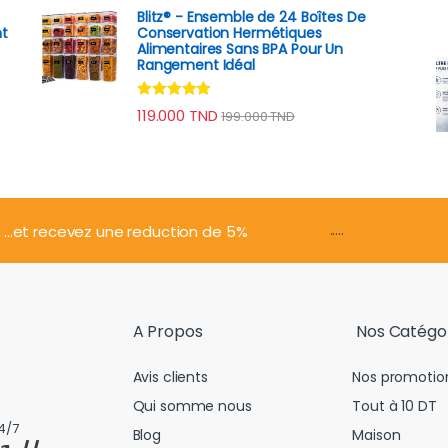
Blitz® - Ensemble de 24 Boîtes De
nt
Conservation Hermétiques
e
Alimentaires Sans BPA Pour Un
Rangement Idéal
Note
4.74
prix : 98.000 TND à 149.000 TND
119.000
TND
199.000
TND
sur 5
.....
...et recevez une reduction de 5%
A Propos
Nos Catégo
Avis clients
Nos promotio
Qui somme nous
Tout à 10 DT
4/7
Blog
Maison