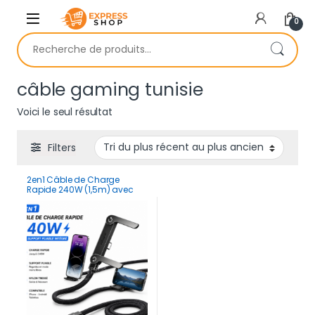
Skip to navigation
Skip to content
0
Recherche pour :
câble gaming tunisie
Voici le seul résultat
Filters
2en1 Câble de Charge
Rapide 240W (1,5m) avec
Support Pliable Intégré –
Cordon Robuste pour
Smartphones et Tablettes