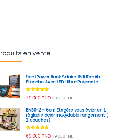
roduits en vente
9en1 Power Bank Solaire 16000mAh
Étanche Avec LED Ultra-Puissante
Note
4.70
79.000
TND
110.600
TND
sur 5
BNBR-2 - 6en1 Étagère sous évier en L
réglable acier inoxydable rangement (
2 couches)
Note
4.79
69.000
TND
119.000
TND
sur 5