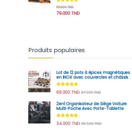
Note
4.70
110.600
TND
sur 5
79.000
TND
Produits populaires
Lot de 12 pots à épices magnétiques
en INOX avec couvercles et châssis
Note
4.70
69.000
TND
97.000
TND
sur 5
2en1 Organisateur de Siège Voiture
Multi-Poche Avec Porte-Tablette
Note
4.78
34.000
TND
65.500
TND
sur 5