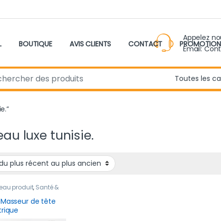
Appelez n
L
BOUTIQUE
AVIS CLIENTS
CONTACT
PROMOTION
Email: Con
r:
e.”
au luxe tunisie.
eau produit
,
Santé &
être
 Masseur de tête
trique
argeable poulpe