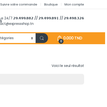
Suivre votre commande
Boutique
Mon compte
ous 24/7
𝟮𝟵.𝟰𝟵𝟵.𝟴𝟴𝟮 // 𝟮𝟵.𝟰𝟵𝟵.𝟴𝟵𝟭 // 𝟮𝟵.𝟰𝟵𝟴.𝟯𝟮𝟲
S
tact@expressshop.tn
0.000
TND
0
Voici le seul résultat