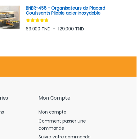
BNBR-456 - Organisateurs de Placard
Coulissants Pliable acier inoxydable
Note
4.75
Plage de prix : 69.000 TND
69.000
TND
129.000
TND
–
sur 5
ries
Mon Compte
ns
Mon compte
Comment passer une
commande
Suivre votre commande