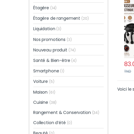
avec
Étagère
(14)
rela
anti 
Étagère de rangement
(20)
Liquidation
(3)
Nos promotions
(3)
Nouveau produit
(74)
Santé & Bien-être
(4)
83.
Smartphone
(1)
TND
Voiture
(5)
Voici le 
Maison
(61)
Cuisine
(38)
Rangement & Conservation
(34)
Collection d’été
(0)
Beauté
(0)