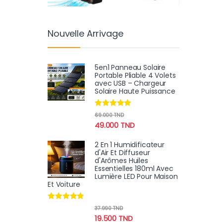
Nouvelle Arrivage
5en1 Panneau Solaire
Portable Pliable 4 Volets
avec USB – Chargeur
Solaire Haute Puissance
Note
4.78
69.000
TND
sur 5
49.000
TND
2 En 1 Humidificateur
d'Air Et Diffuseur
d'Arômes Huiles
Essentielles 180ml Avec
Lumière LED Pour Maison
Et Voiture
Note
4.64
37.990
TND
sur 5
19.500
TND