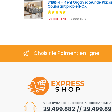
BNBR-4 - 4en1 Organisateur de Placa
Coulissant pliable INOX
Note
4.75
69.000
TND
119.000
TND
sur 5
Choisir le Paiment en ligne
Vous avez des questions ? Appelez nous 2
𝟮𝟵.𝟰𝟵𝟵.𝟴𝟴𝟮 // 𝟮𝟵.𝟰𝟵𝟵.𝟴