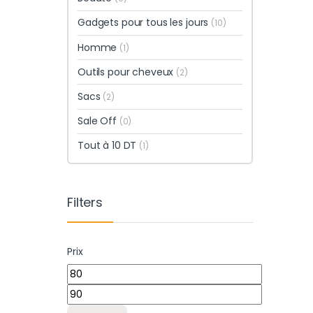
Gadgets pour tous les jours
(10)
Homme
(1)
Outils pour cheveux
(2)
Sacs
(2)
Sale Off
(0)
Tout à 10 DT
(1)
Filters
Prix
Prix min
Prix max