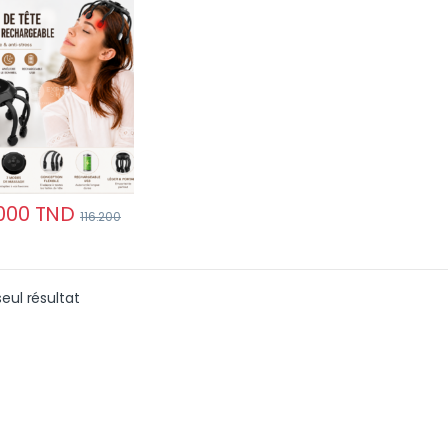
 10 nœuds pour
xation profonde et
stress
000
TND
116.200
seul résultat