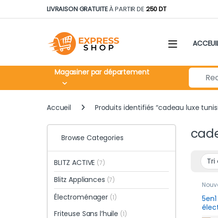
Skip to navigation
Skip to content
LIVRAISON GRATUITE
À PARTIR DE
250 DT
ACCEUI
Search fo
Magasiner par département
Accueil
Produits identifiés “cadeau luxe tunisi
cade
Browse Categories
BLITZ ACTIVE
(7)
Blitz Appliances
(7)
Nouv
Bien-
Électroménager
(1)
5en1
élec
Friteuse Sans l’huile
(1)
Rech