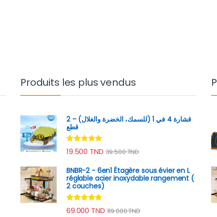
Produits les plus vendus
P
قشارة 4 في 1 (للسمك، الخضرة والغلال) – 2
قطع
Note
4.89
19.500
TND
39.500
TND
sur 5
BNBR-2 - 6en1 Étagère sous évier en L
réglable acier inoxydable rangement (
2 couches)
Note
4.79
69.000
TND
119.000
TND
sur 5