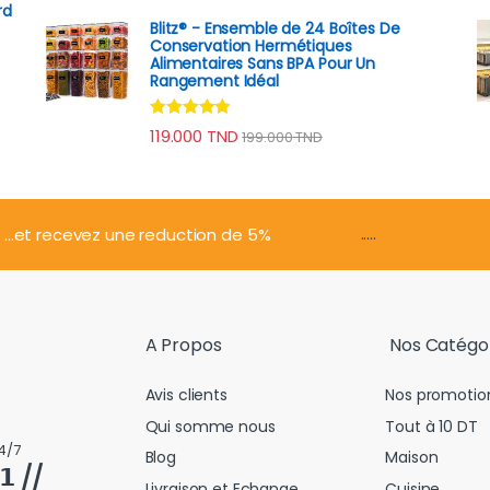
rd
Blitz® - Ensemble de 24 Boîtes De
Conservation Hermétiques
Alimentaires Sans BPA Pour Un
Rangement Idéal
Note
4.74
119.000
TND
199.000
TND
sur 5
.....
...et recevez une reduction de 5%
A Propos
Nos Catégo
Avis clients
Nos promotio
Qui somme nous
Tout à 10 DT
4/7
Blog
Maison
𝟭 //
Livraison et Echange
Cuisine