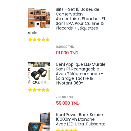
Blitz - Set 10 Boîtes de
Conservation
Alimentaires Étanches Et
Sans BPA Pour Cuisine &
Placards + Étiquettes
stylo
Note
4.60
169.000
TND
sur 5
111.000
TND
6en1 Applique LED Murale
Sans Fil Rechargeable
Avec Télécommande –
Éclairage Tactile &
Pivotant 360°
Note
4.78
79.000
TND
sur 5
59.000
TND
9en1 Power Bank Solaire
16000mAh Étanche
Avec LED Ultra-Puissante