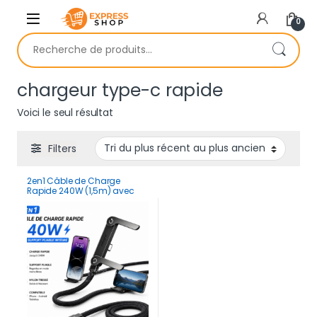
Skip to navigation
Skip to content
0
Recherche pour :
chargeur type-c rapide
Voici le seul résultat
Filters
2en1 Câble de Charge
Rapide 240W (1,5m) avec
Support Pliable Intégré –
Cordon Robuste pour
Smartphones et Tablettes