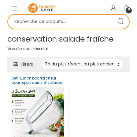
Skip to navigation
Skip to content
0
Recherche pour :
conservation salade fraîche
Voici le seul résultat
Filters
3en1 Lunch box fraîcheur
pour repas sains et salades
croustillantes