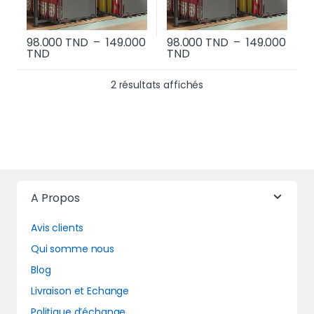
98.000
TND
–
149.000
98.000
TND
–
149.000
Plage de prix : 98.000 TND à 149.000 TND
Plage de prix : 98.000 
TND
TND
Ce produit a plusieurs variations. Les options p
Ce produit a plusi
Trié du plus récent au 
2 résultats affichés
A Propos
Avis clients
Qui somme nous
Blog
Livraison et Echange
Politique d’échange