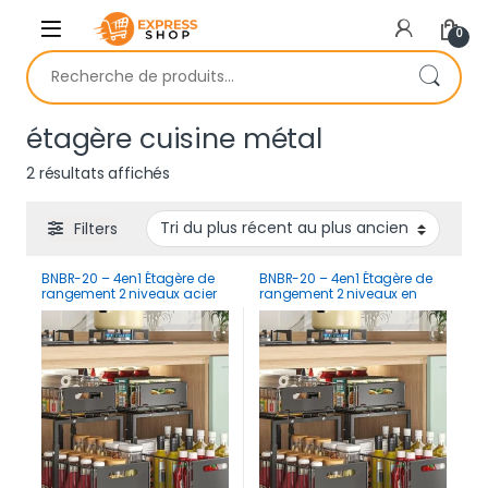
Skip to navigation
Skip to content
0
Recherche pour :
étagère cuisine métal
Trié du plus récent au plus ancien
2 résultats affichés
Filters
BNBR-20 – 4en1 Étagère de
BNBR-20 – 4en1 Étagère de
rangement 2 niveaux acier
rangement 2 niveaux en
inoxydable rangement
INOX rangement cuisine
cuisine salle de bain et
salle de bain et garde-
garde-manger
manger