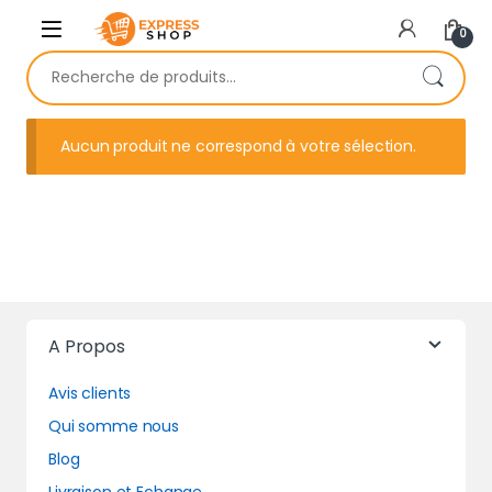
Skip to navigation
Skip to content
0
Recherche pour :
Aucun produit ne correspond à votre sélection.
A Propos
Avis clients
Qui somme nous
Blog