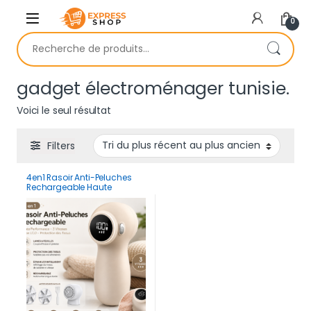
Skip to navigation
Skip to content
0
Recherche pour :
gadget électroménager tunisie.
Voici le seul résultat
Filters
4en1 Rasoir Anti-Peluches
Rechargeable Haute
Performance – 3 Vitesses &
Écran LCD, Protection des
Tissus