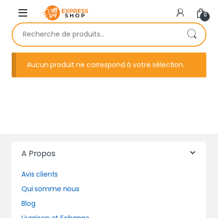
Skip to navigation
Skip to content
0
Recherche pour :
Aucun produit ne correspond à votre sélection.
A Propos
Avis clients
Qui somme nous
Blog