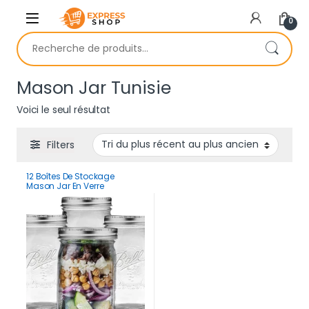
Skip to navigation
Skip to content
0
Recherche pour :
Mason Jar Tunisie
Voici le seul résultat
Filters
12 Boîtes De Stockage
Mason Jar En Verre
Hermétique 480 ml
Multifonction Haute Qualité