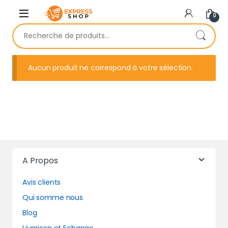
Skip to navigation
Skip to content
0
Recherche pour :
Aucun produit ne correspond à votre sélection.
A Propos
Avis clients
Qui somme nous
Blog