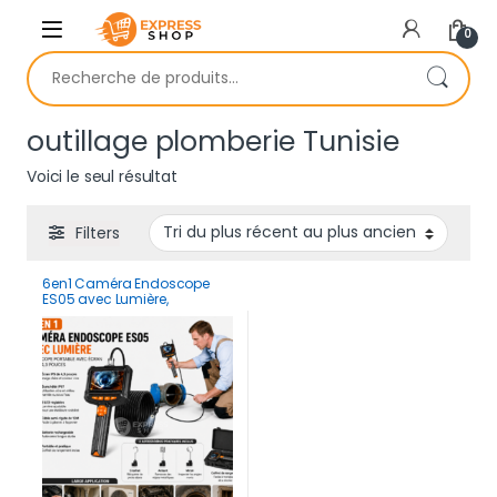
Skip to navigation
Skip to content
0
Recherche pour :
outillage plomberie Tunisie
Voici le seul résultat
Filters
6en1 Caméra Endoscope
ES05 avec Lumière,
boroscope portable avec
écran IPS de 4,3 pouces