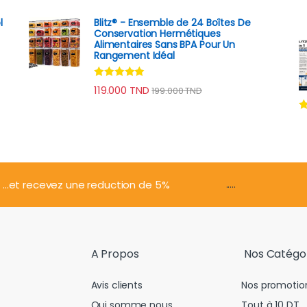
sur 5
l
Blitz® - Ensemble de 24 Boîtes De
Conservation Hermétiques
Alimentaires Sans BPA Pour Un
Rangement Idéal
Note
4.74
119.000
TND
199.000
TND
sur 5
N
s
.....
...et recevez une reduction de 5%
A Propos
Nos Catégo
Avis clients
Nos promotio
Qui somme nous
Tout à 10 DT