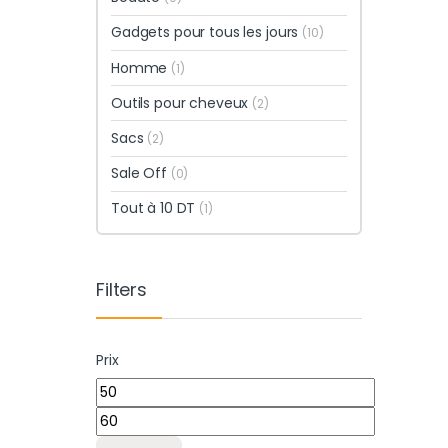
Gadgets pour tous les jours
(10)
Homme
(1)
Outils pour cheveux
(2)
Sacs
(2)
Sale Off
(0)
Tout à 10 DT
(1)
Filters
Prix
Prix min
Prix max