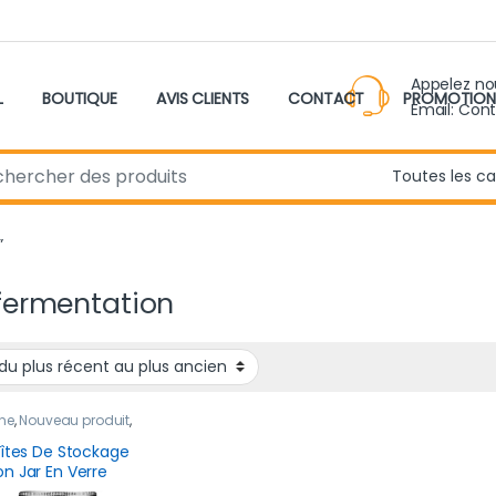
Appelez n
L
BOUTIQUE
AVIS CLIENTS
CONTACT
PROMOTION
Email: Con
r:
”
fermentation
ne
,
Nouveau produit
,
ement &
ervation
oîtes De Stockage
n Jar En Verre
étique 480 ml