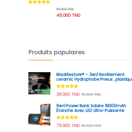
Note
4.60
89.000
TND
sur 5
45.000
TND
Produits populaires
BlackRestore® – 3en1 Revêtement
ceramic Hydrophobe Pneus , plastiqu
Note
4.78
39.000
TND
79.000
TND
sur 5
9en1 Power Bank Solaire 16000mAh
Étanche Avec LED Ultra-Puissante
Note
4.70
79.000
TND
110.600
TND
sur 5