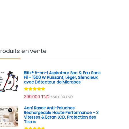
roduits en vente
Blitz® 5-en-1 Aspirateur Sec & Eau Sans
Fil – 1500 W Puissant, Léger, Silencieux
avec Détecteur de Microbes
Note
4.78
399.000
TND
650.000
TND
sur 5
4en1 Rasoir Anti-Peluches
Rechargeable Haute Performance - 3
Vitesses & Écran LCD, Protection des
Tissus