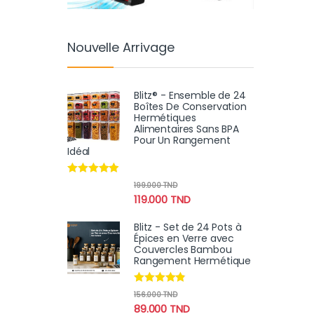
Nouvelle Arrivage
Blitz® - Ensemble de 24
Boîtes De Conservation
Hermétiques
Alimentaires Sans BPA
Pour Un Rangement
Idéal
Note
4.74
199.000
TND
sur 5
119.000
TND
Blitz - Set de 24 Pots à
Épices en Verre avec
Couvercles Bambou
Rangement Hermétique
Note
4.67
156.000
TND
sur 5
89.000
TND