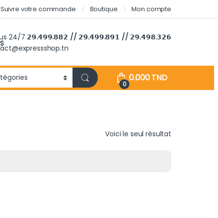
Suivre votre commande
Boutique
Mon compte
ous 24/7
𝟮𝟵.𝟰𝟵𝟵.𝟴𝟴𝟮 // 𝟮𝟵.𝟰𝟵𝟵.𝟴𝟵𝟭 // 𝟮𝟵.𝟰𝟵𝟴.𝟯𝟮𝟲
S
tact@expressshop.tn
0.000
TND
0
Voici le seul résultat