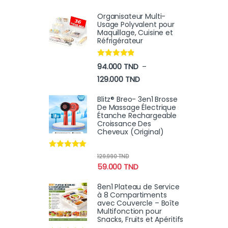
Organisateur Multi-
Usage Polyvalent pour
Maquillage, Cuisine et
Réfrigérateur
Note
4.70
94.000
TND
–
sur 5
Plage de prix : 94.000 TN
129.000
TND
Blitz® Breo- 3en1 Brosse
De Massage Électrique
Étanche Rechargeable
Croissance Des
Cheveux (Original)
Note
4.78
129.990
TND
sur 5
59.000
TND
8en1 Plateau de Service
à 8 Compartiments
avec Couvercle – Boîte
Multifonction pour
Snacks, Fruits et Apéritifs