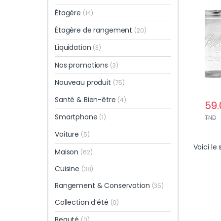
Mult
Étagère
(14)
Qual
Étagère de rangement
(20)
Liquidation
(3)
Nos promotions
(3)
Nouveau produit
(75)
Santé & Bien-être
(4)
59.
Smartphone
(1)
TND
Voiture
(5)
Voici le 
Maison
(62)
Cuisine
(38)
Rangement & Conservation
(35)
Collection d’été
(0)
Beauté
(0)