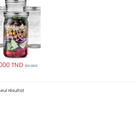
ifonction Haute
ité
000
TND
89.000
seul résultat