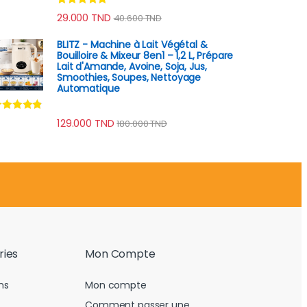
Note
4.60
29.000
TND
40.600
TND
sur 5
BLITZ - Machine à Lait Végétal &
Bouilloire & Mixeur 8en1 – 1,2 L, Prépare
Lait d'Amande, Avoine, Soja, Jus,
Smoothies, Soupes, Nettoyage
Automatique
ote
4.67
129.000
TND
180.000
TND
ur 5
ries
Mon Compte
ns
Mon compte
Comment passer une