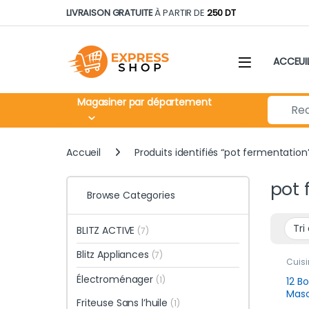
Skip to navigation
Skip to content
LIVRAISON GRATUITE
À PARTIR DE
250 DT
ACCEUI
Search fo
Magasiner par département
Accueil
Produits identifiés “pot fermentation
pot 
Browse Categories
BLITZ ACTIVE
(7)
Blitz Appliances
(7)
Cuisi
Rang
Électroménager
Cons
(1)
12 B
Maso
Friteuse Sans l’huile
(1)
Herm