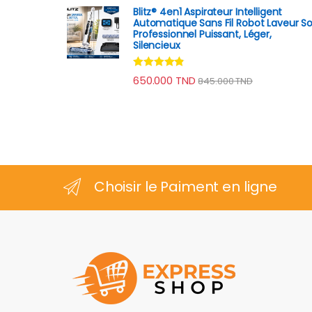
Blitz® 4en1 Aspirateur Intelligent
Automatique Sans Fil Robot Laveur So
Professionnel Puissant, Léger,
Silencieux
Note
4.70
650.000
TND
845.000
TND
sur 5
Choisir le Paiment en ligne