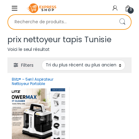
Skip to navigation
Skip to content
0
Recherche pour :
prix nettoyeur tapis Tunisie
Voici le seul résultat
Filters
Blitz® – 5en1 Aspirateur
Nettoyeur Portable
Professionnel Puissant,
Silencieux maison Voiture
1500 watt