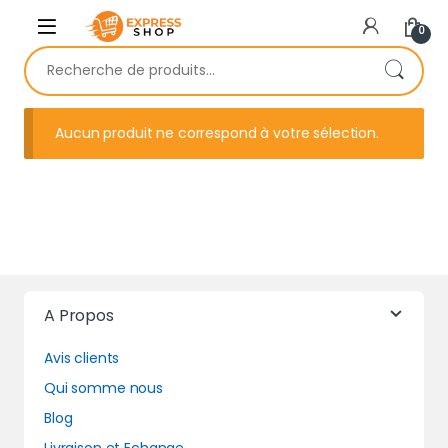
Skip to navigation
Skip to content
0
Recherche pour :
Aucun produit ne correspond à votre sélection.
A Propos
Avis clients
Qui somme nous
Blog