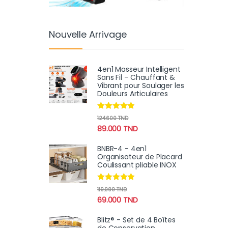
Nouvelle Arrivage
4en1 Masseur Intelligent
Sans Fil – Chauffant &
Vibrant pour Soulager les
Douleurs Articulaires
Note
4.67
124.600
TND
sur 5
89.000
TND
BNBR-4 - 4en1
Organisateur de Placard
Coulissant pliable INOX
Note
4.75
119.000
TND
sur 5
69.000
TND
Blitz® - Set de 4 Boîtes