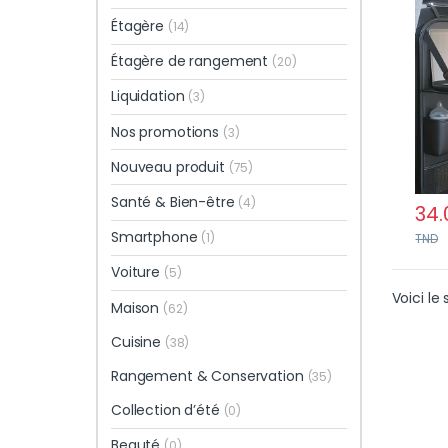
Tabl
Étagère
(14)
Étagère de rangement
(20)
Liquidation
(3)
Nos promotions
(3)
Nouveau produit
(75)
Santé & Bien-être
(4)
34.
Smartphone
(1)
TND
Voiture
(5)
Voici le 
Maison
(62)
Cuisine
(38)
Rangement & Conservation
(35)
Collection d’été
(0)
Beauté
(0)