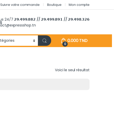
Suivre votre commande
Boutique
Mon compte
ous 24/7
𝟮𝟵.𝟰𝟵𝟵.𝟴𝟴𝟮 // 𝟮𝟵.𝟰𝟵𝟵.𝟴𝟵𝟭 // 𝟮𝟵.𝟰𝟵𝟴.𝟯𝟮𝟲
S
tact@expressshop.tn
0.000
TND
0
Voici le seul résultat