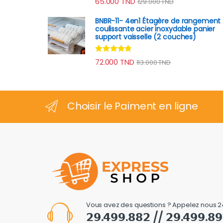
65.000
TND
129.000
TND
sur 5
BNBR-11- 4en1 Étagère de rangement
coulissante acier inoxydable panier
support vaisselle (2 couches)
Note
4.73
72.000
TND
113.000
TND
sur 5
Choisir le Paiment en ligne
Vous avez des questions ? Appelez nous 2
𝟮𝟵.𝟰𝟵𝟵.𝟴𝟴𝟮 // 𝟮𝟵.𝟰𝟵𝟵.𝟴