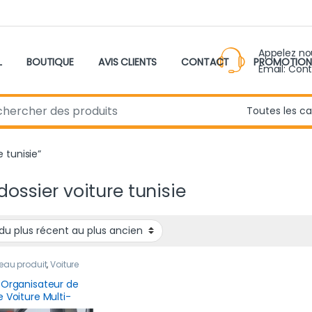
Appelez n
L
BOUTIQUE
AVIS CLIENTS
CONTACT
PROMOTION
Email: Con
r:
e tunisie”
dossier voiture tunisie
eau produit
,
Voiture
 Organisateur de
e Voiture Multi-
e Avec Porte-