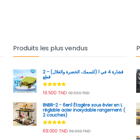
Produits les plus vendus
P
قشارة 4 في 1 (للسمك، الخضرة والغلال) – 2
قطع
Note
4.89
19.500
TND
39.500
TND
sur 5
BNBR-2 - 6en1 Étagère sous évier en L
réglable acier inoxydable rangement (
2 couches)
Note
4.79
69.000
TND
119.000
TND
sur 5