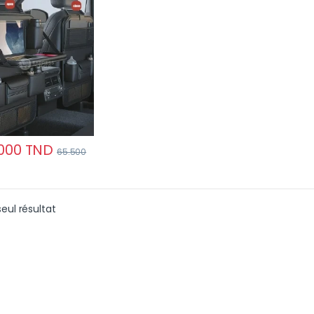
ette
000
TND
65.500
seul résultat