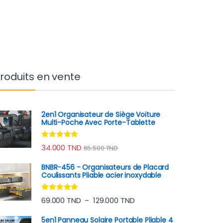
roduits en vente
2en1 Organisateur de Siège Voiture
Multi-Poche Avec Porte-Tablette
Note
4.78
34.000
TND
65.500
TND
sur 5
BNBR-456 - Organisateurs de Placard
Coulissants Pliable acier inoxydable
Note
4.75
Plage de prix : 69.000 TND
69.000
TND
129.000
TND
–
sur 5
5en1 Panneau Solaire Portable Pliable 4