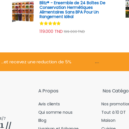
Blitz® - Ensemble de 24 Boîtes De
Conservation Hermétiques
Alimentaires Sans BPA Pour Un
Rangement Idéal
Note
4.74
119.000
TND
199.000
TND
sur 5
.....
...et recevez une reduction de 5%
A Propos
Nos Catégo
Avis clients
Nos promotio
Qui somme nous
Tout à 10 DT
4/7
Blog
Maison
𝟭 //
Livraison et Echange
Cuisine