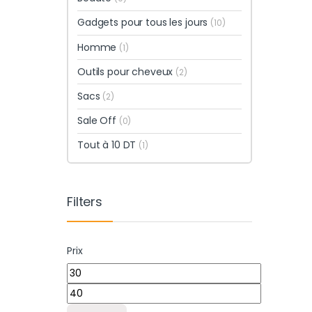
Gadgets pour tous les jours
(10)
Homme
(1)
Outils pour cheveux
(2)
Sacs
(2)
Sale Off
(0)
Tout à 10 DT
(1)
Filters
Prix
Prix min
Prix max