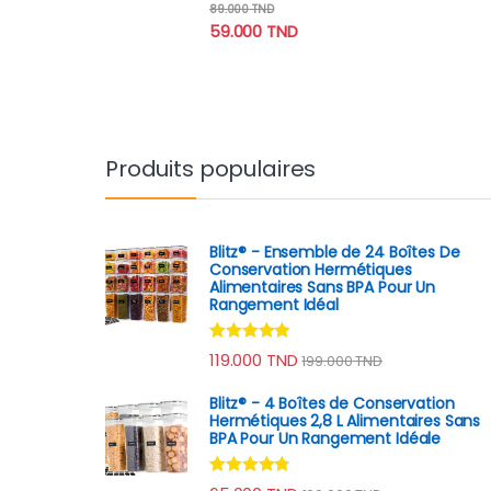
Note
4.70
89.000
TND
sur 5
59.000
TND
Produits populaires
Blitz® - Ensemble de 24 Boîtes De
Conservation Hermétiques
Alimentaires Sans BPA Pour Un
Rangement Idéal
Note
4.74
119.000
TND
199.000
TND
sur 5
Blitz® - 4 Boîtes de Conservation
Hermétiques 2,8 L Alimentaires Sans
BPA Pour Un Rangement Idéale
Note
4.64