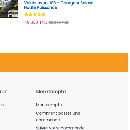
Volets avec USB – Chargeur Solaire
Haute Puissance
Note
4.78
49.000
TND
69.000
TND
sur 5
ries
Mon Compte
ns
Mon compte
Comment passer une
commande
Suivre votre commande