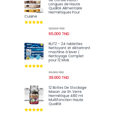
de Conservation
Longues de Haute
Qualité Alimentaire
Hermétiques Pour
Cuisine
Note
4.90
129.000
TND
sur 5
65.000
TND
BLITZ - 24 tablettes
Nettoyant et détartrant
machine à laver |
Nettoyage Complet
pour 12 Mois
Note
4.70
55.000
TND
sur 5
39.000
TND
12 Boîtes De Stockage
Mason Jar En Verre
Hermétique 480 ml
Multifonction Haute
Qualité