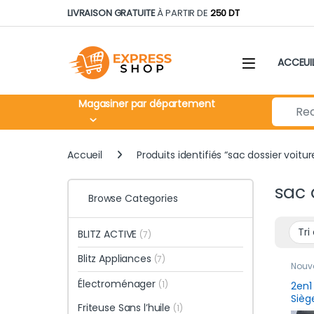
Skip to navigation
Skip to content
LIVRAISON GRATUITE
À PARTIR DE
250 DT
ACCEUI
Search fo
Magasiner par département
Accueil
Produits identifiés “sac dossier voitur
sac 
Browse Categories
BLITZ ACTIVE
(7)
Blitz Appliances
(7)
Nouv
Électroménager
(1)
2en1
Sièg
Friteuse Sans l’huile
(1)
Poch