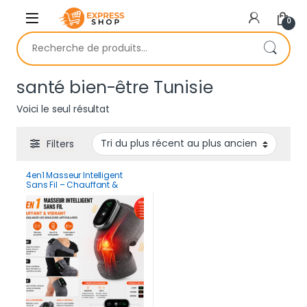
Skip to navigation
Skip to content
0
Recherche pour :
santé bien-être Tunisie
Voici le seul résultat
Filters
4en1 Masseur Intelligent
Sans Fil – Chauffant &
Vibrant pour Soulager les
Douleurs Articulaires