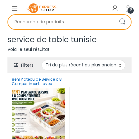
Skip to navigation
Skip to content
0
Recherche pour :
service de table tunisie
Voici le seul résultat
Filters
8en1 Plateau de Service à 8
Compartiments avec
Couvercle – Boîte
Multifonction pour Snacks,
Fruits et Apéritifs