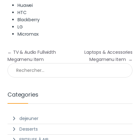
Huawei
HTC
Blackberry
LG
Micromax
Navigation de l’article
←
TV & Audio Fullwidth
Laptops & Accessories
Megamenu Item
Megamenu Item
→
Rechercher :
Categories
dejeuner
Desserts
FRITEUSE À AIR