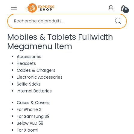
Skip to navigation
Skip to content
0
Recherche pour :
Mobiles & Tablets Fullwidth
Megamenu Item
Accessories
Headsets
Cables & Chargers
Electronic Accessories
Selfie Sticks
Internal Batteries
Cases & Covers
For iPhone X
For Samsung S9
Below AED 59
For Xiaomi