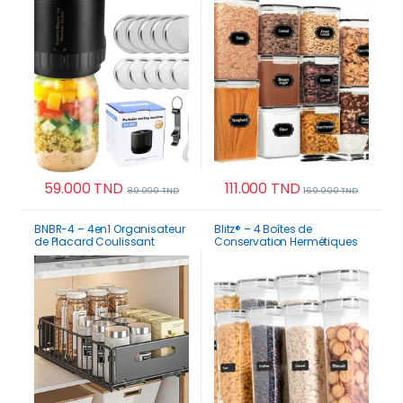
Étiquettes stylo
59.000
TND
111.000
TND
89.000
TND
169.000
TND
BNBR-4 – 4en1 Organisateur
Blitz® – 4 Boîtes de
de Placard Coulissant
Conservation Hermétiques
pliable INOX
2,8 L Alimentaires Sans BPA
Pour Un Rangement Idéale