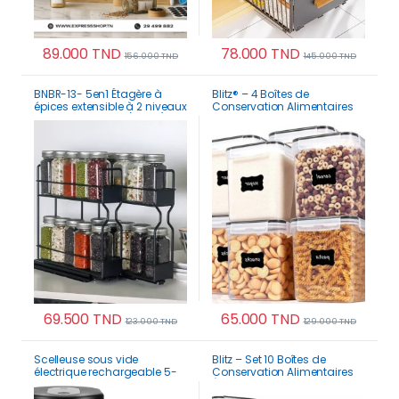
89.000
TND
78.000
TND
156.000
TND
145.000
TND
Ce produit a plusi
BNBR-13- 5en1 Étagère à
Blitz® – 4 Boîtes de
épices extensible à 2 niveaux
Conservation Alimentaires
INOX pour cuisine (2 pcs)
5,2 L Pour Cuisine & Garde-
Manger Sans BPA Et
Étanches
69.500
TND
65.000
TND
123.000
TND
129.000
TND
Scelleuse sous vide
Blitz – Set 10 Boîtes de
électrique rechargeable 5-
Conservation Alimentaires
en-1 pour bocaux avec 10
Étanches Et Sans BPA Pour
couvercles réutilisables inox
Cuisine & Placards +