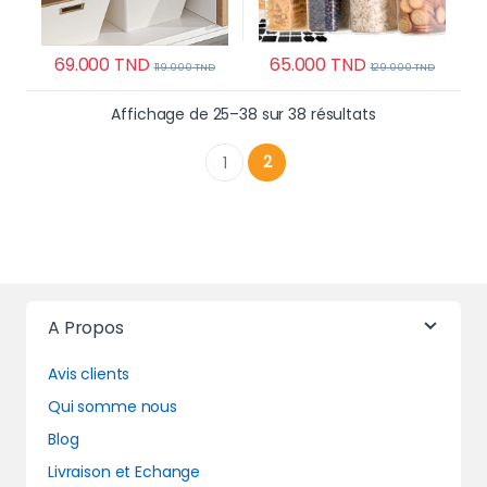
69.000
TND
65.000
TND
119.000
TND
129.000
TND
Trié du plus ré
Affichage de 25–38 sur 38 résultats
2
1
A Propos
Avis clients
Qui somme nous
Blog
Livraison et Echange