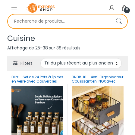
Skip to navigation
Skip to content
0
Recherche pour :
Cuisine
Trié du plus récent au plu
Affichage de 25–38 sur 38 résultats
Filters
Blitz – Set de 24 Pots à Épices
BNBR-18 – 4en1 Organisateur
en Verre avec Couvercles
Coulissant en INOX avec
Bambou Rangement
Poignée en Bambou pliable
Hermétique
(2 couches)