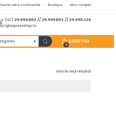
Suivre votre commande
Boutique
Mon compte
ous 24/7
𝟮𝟵.𝟰𝟵𝟵.𝟴𝟴𝟮 // 𝟮𝟵.𝟰𝟵𝟵.𝟴𝟵𝟭 // 𝟮𝟵.𝟰𝟵𝟴.𝟯𝟮𝟲
S
tact@expressshop.tn
0.000
TND
0
Voici le seul résultat