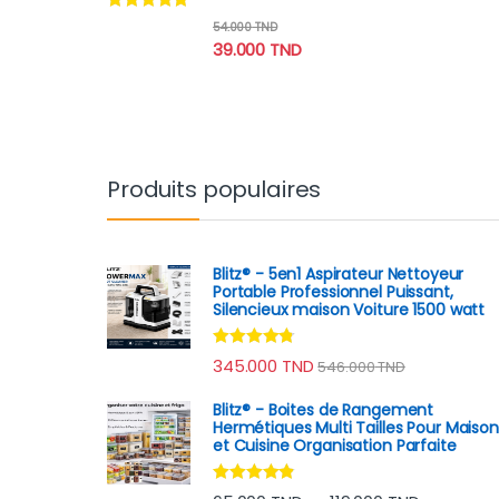
Note
4.67
54.000
TND
sur 5
39.000
TND
Produits populaires
Blitz® - 5en1 Aspirateur Nettoyeur
Portable Professionnel Puissant,
Silencieux maison Voiture 1500 watt
Note
4.60
345.000
TND
546.000
TND
sur 5
Blitz® - Boites de Rangement
Hermétiques Multi Tailles Pour Maison
et Cuisine Organisation Parfaite
Note
4.65
Plage de p