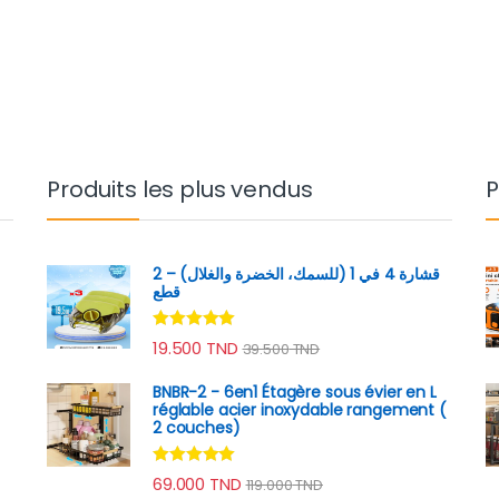
Produits les plus vendus
P
قشارة 4 في 1 (للسمك، الخضرة والغلال) – 2
قطع
Note
4.89
19.500
TND
39.500
TND
sur 5
BNBR-2 - 6en1 Étagère sous évier en L
réglable acier inoxydable rangement (
2 couches)
Note
4.79
69.000
TND
119.000
TND
sur 5
rix : 65.000 TND à 119.000 TND