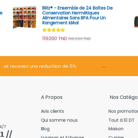
Blitz® - Ensemble de 24 Boîtes De
ge
Conservation Hermétiques
Alimentaires Sans BPA Pour Un
Rangement Idéal
Note
4.74
119.000
TND
199.000
TND
sur 5
.....
...et recevez une reduction de 5%
A Propos
Nos Catégo
Avis clients
Nos promotio
Qui somme nous
Tout à 10 DT
4/7
Blog
Maison
𝟭 //
Livraison et Echange
Cuisine