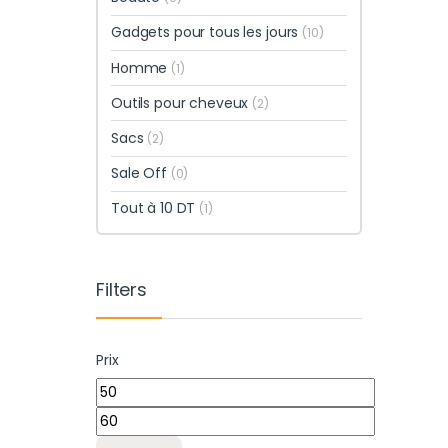
Gadgets pour tous les jours
(10)
Homme
(1)
Outils pour cheveux
(2)
Sacs
(2)
Sale Off
(0)
Tout à 10 DT
(1)
Filters
Prix
Prix min
Prix max