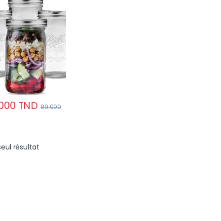
ifonction Haute
ité
000
TND
89.000
seul résultat