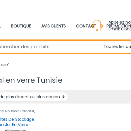
Appelez n
L
BOUTIQUE
AVIS CLIENTS
CONTACT
PROMOTION
Email: Con
r:
isie”
l en verre Tunisie
ne
,
Nouveau produit
,
ement &
ervation
oîtes De Stockage
n Jar En Verre
étique 480 ml