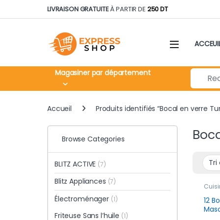
Skip to navigation
Skip to content
LIVRAISON GRATUITE
À PARTIR DE
250 DT
ACCEUI
Search fo
Magasiner par département
Accueil
Produits identifiés “Bocal en verre Tun
Boca
Browse Categories
BLITZ ACTIVE
(7)
Blitz Appliances
(7)
Cuisi
Rang
Électroménager
Cons
(1)
12 B
Maso
Friteuse Sans l’huile
(1)
Herm