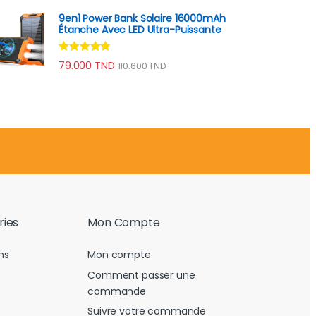
9en1 Power Bank Solaire 16000mAh
Étanche Avec LED Ultra-Puissante
Note
4.70
79.000
TND
110.600
TND
sur 5
ries
Mon Compte
ns
Mon compte
Comment passer une
commande
Suivre votre commande