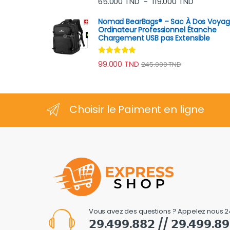
65.000
TND
119.000
TND
–
sur 5
Nomad BearBags® – Sac À Dos Voya
Ordinateur Professionnel Étanche
Chargement USB pas Extensible
Note
4.80
99.000
TND
245.000
TND
sur 5
Choisir le Paiment en ligne
Vous avez des questions ? Appelez nous 2
𝟮𝟵.𝟰𝟵𝟵.𝟴𝟴𝟮 // 𝟮𝟵.𝟰𝟵𝟵.𝟴