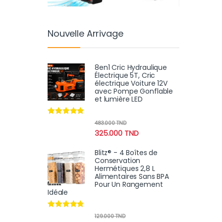
Nouvelle Arrivage
8en1 Cric Hydraulique
Électrique 5T, Cric
électrique Voiture 12V
avec Pompe Gonflable
et lumière LED
Note
4.70
483.000
TND
sur 5
325.000
TND
Blitz® - 4 Boîtes de
Conservation
Hermétiques 2,8 L
Alimentaires Sans BPA
Pour Un Rangement
Idéale
Note
4.64
129.000
TND
sur 5