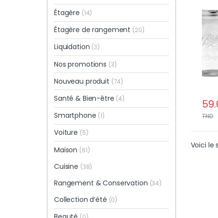
Mult
Étagère
(14)
Qual
Étagère de rangement
(20)
Liquidation
(3)
Nos promotions
(3)
Nouveau produit
(74)
Santé & Bien-être
(4)
59.
Smartphone
(1)
TND
Voiture
(5)
Voici le 
Maison
(61)
Cuisine
(38)
Rangement & Conservation
(34)
Collection d’été
(0)
Beauté
(0)