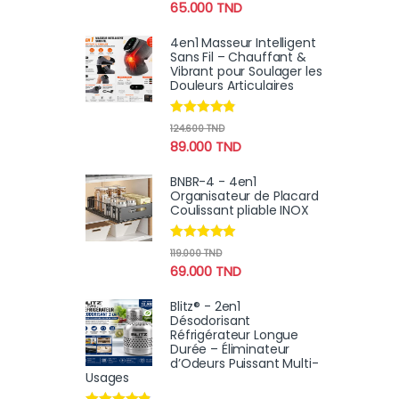
65.000
TND
4en1 Masseur Intelligent
Sans Fil – Chauffant &
Vibrant pour Soulager les
Douleurs Articulaires
Note
4.67
124.600
TND
sur 5
89.000
TND
BNBR-4 - 4en1
Organisateur de Placard
Coulissant pliable INOX
Note
4.75
119.000
TND
sur 5
69.000
TND
Blitz® - 2en1
Désodorisant
Réfrigérateur Longue
Durée – Éliminateur
d’Odeurs Puissant Multi-
Usages