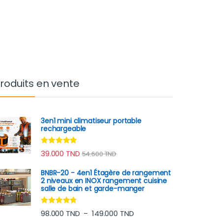
roduits en vente
3en1 mini climatiseur portable
rechargeable
Note
4.75
39.000
TND
54.600
TND
sur 5
BNBR-20 - 4en1 Étagère de rangement
2 niveaux en INOX rangement cuisine
salle de bain et garde-manger
Note
4.60
Plage de prix : 98.000 TN
98.000
TND
149.000
TND
–
sur 5