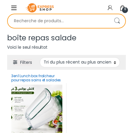
Skip to navigation
Skip to content
0
Recherche pour :
boîte repas salade
Voici le seul résultat
Filters
3en1 Lunch box fraîcheur
pour repas sains et salades
croustillantes