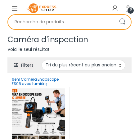
Skip to navigation
Skip to content
0
Recherche pour :
Caméra d'inspection
Voici le seul résultat
Filters
6en1 Caméra Endoscope
ES05 avec Lumière,
boroscope portable avec
écran IPS de 4,3 pouces