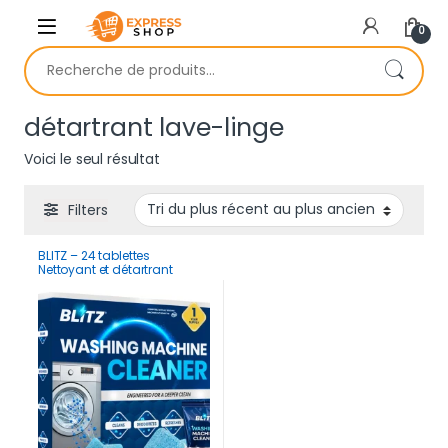
Skip to navigation
Skip to content
0
Recherche pour :
détartrant lave-linge
Voici le seul résultat
Filters
BLITZ – 24 tablettes
Nettoyant et détartrant
machine à laver | Nettoyage
Complet pour 12 Mois