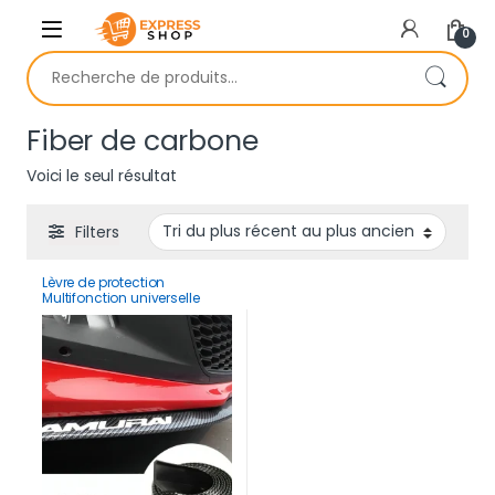
Skip to navigation
Skip to content
0
Recherche pour :
Fiber de carbone
Voici le seul résultat
Filters
Lèvre de protection
Multifonction universelle
2.5M en fibre de carbone
Samurai pour voiture