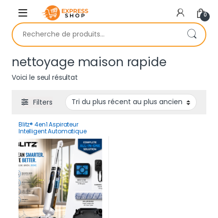
Skip to navigation
Skip to content
0
Recherche pour :
nettoyage maison rapide
Voici le seul résultat
Filters
Blitz® 4en1 Aspirateur
Intelligent Automatique
Sans Fil Robot Laveur Sol
Professionnel Puissant, Léger,
Silencieux