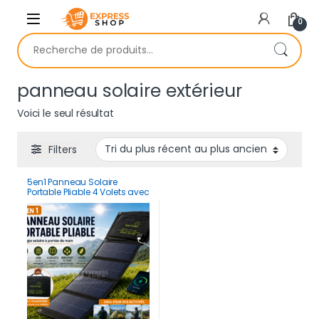
Skip to navigation
Skip to content
0
Recherche pour :
panneau solaire extérieur
Voici le seul résultat
Filters
5en1 Panneau Solaire
Portable Pliable 4 Volets avec
USB – Chargeur Solaire
Haute Puissance