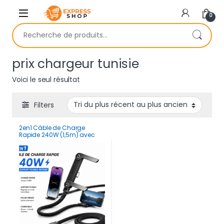
Skip to navigation
Skip to content
0
Recherche pour :
prix chargeur tunisie
Voici le seul résultat
Filters
2en1 Câble de Charge
Rapide 240W (1,5m) avec
Support Pliable Intégré –
Cordon Robuste pour
Smartphones et Tablettes