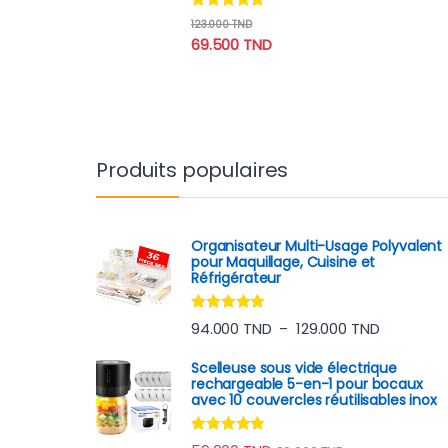
Note
4.60
123.000
TND
sur 5
69.500
TND
Produits populaires
Organisateur Multi-Usage Polyvalent
pour Maquillage, Cuisine et
Réfrigérateur
Note
4.70
Plage de p
94.000
TND
129.000
TND
–
sur 5
Scelleuse sous vide électrique
rechargeable 5-en-1 pour bocaux
avec 10 couvercles réutilisables inox
Note
4.70