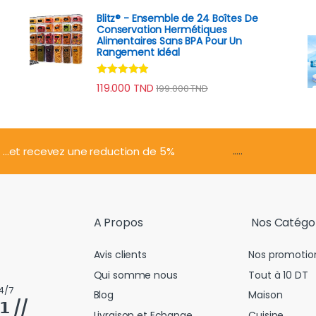
Blitz® - Ensemble de 24 Boîtes De
Conservation Hermétiques
Alimentaires Sans BPA Pour Un
Rangement Idéal
Note
4.74
119.000
TND
199.000
TND
sur 5
.....
...et recevez une reduction de 5%
A Propos
Nos Catégo
Avis clients
Nos promotio
Qui somme nous
Tout à 10 DT
4/7
Blog
Maison
𝟭 //
Livraison et Echange
Cuisine