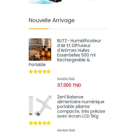
Nouvelle Arrivage
BLITZ- Humidificateur
d’Air Et Diffuseur
d’Arômes Huiles
Essentielles 500 ml
Rechargeable &
Portable
Note
4.67
54.000
TND
sur 5
37.000
TND
2en1 Balance
alimentaire numérique
portable pliante
compacte, très précise
avec écran LCD 5Kg
Note
4.62
69.000
TND
sur 5