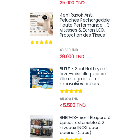
25.000
TND
4en1 Rasoir Anti-
Peluches Rechargeable
Haute Performance - 3
Vitesses & Écran LCD,
Protection des Tissus
Note
4.60
40.600
TND
sur 5
29.000
TND
BLITZ - 3en1 Nettoyant
lave-vaisselle puissant
élimine graisses et
mauvaises odeurs
Note
4.70
65.000
TND
sur 5
45.500
TND
BNBR-13- 5en1 Étagère à
épices extensible à 2
niveaux INOX pour
cuisine (2 pcs)