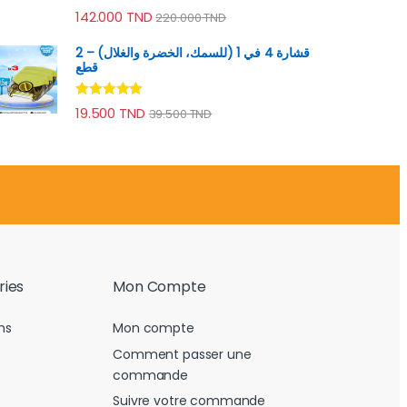
Note
4.70
142.000
TND
220.000
TND
sur 5
قشارة 4 في 1 (للسمك، الخضرة والغلال) – 2
قطع
Note
4.89
19.500
TND
39.500
TND
sur 5
ries
Mon Compte
ns
Mon compte
Comment passer une
commande
Suivre votre commande