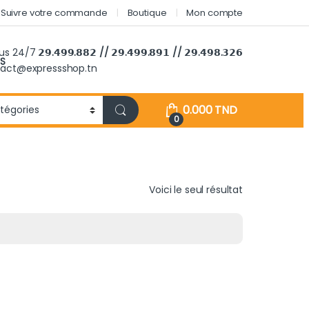
Suivre votre commande
Boutique
Mon compte
ous 24/7
𝟮𝟵.𝟰𝟵𝟵.𝟴𝟴𝟮 // 𝟮𝟵.𝟰𝟵𝟵.𝟴𝟵𝟭 // 𝟮𝟵.𝟰𝟵𝟴.𝟯𝟮𝟲
S
tact@expressshop.tn
0.000
TND
0
Voici le seul résultat