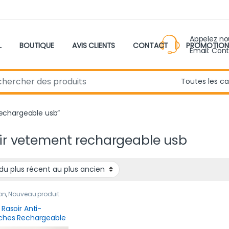
Appelez n
L
BOUTIQUE
AVIS CLIENTS
CONTACT
PROMOTION
Email: Con
r:
 rechargeable usb”
ir vetement rechargeable usb
on
,
Nouveau produit
 Rasoir Anti-
ches Rechargeable
e Performance – 3