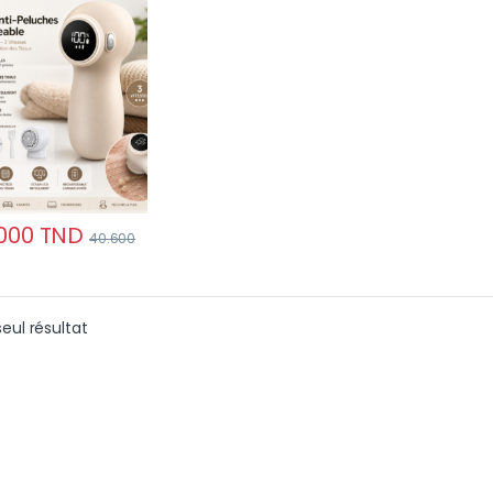
sses & Écran LCD,
ection des Tissus
000
TND
40.600
seul résultat