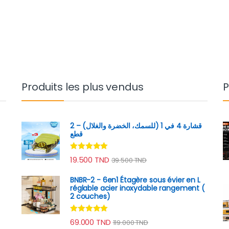
Produits les plus vendus
P
قشارة 4 في 1 (للسمك، الخضرة والغلال) – 2
قطع
Note
4.89
19.500
TND
39.500
TND
sur 5
rix : 94.000 TND à 129.000 TND
BNBR-2 - 6en1 Étagère sous évier en L
réglable acier inoxydable rangement (
2 couches)
Note
4.79
69.000
TND
119.000
TND
sur 5