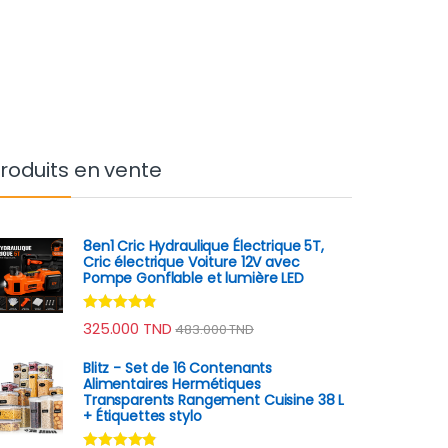
roduits en vente
8en1 Cric Hydraulique Électrique 5T,
Cric électrique Voiture 12V avec
Pompe Gonflable et lumière LED
Note
4.70
325.000
TND
483.000
TND
sur 5
Blitz - Set de 16 Contenants
Alimentaires Hermétiques
Transparents Rangement Cuisine 38 L
+ Étiquettes stylo