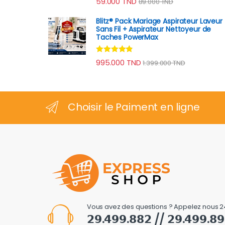
59.000
TND
89.000
TND
sur 5
Blitz® Pack Mariage Aspirateur Laveur
Sans Fil + Aspirateur Nettoyeur de
Taches PowerMax
Note
4.67
995.000
TND
1.399.000
TND
sur 5
Choisir le Paiment en ligne
Vous avez des questions ? Appelez nous 2
𝟮𝟵.𝟰𝟵𝟵.𝟴𝟴𝟮 // 𝟮𝟵.𝟰𝟵𝟵.𝟴