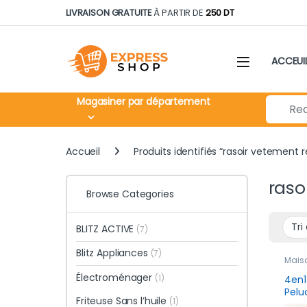
Skip to navigation
Skip to content
LIVRAISON GRATUITE
À PARTIR DE
250 DT
ACCEUI
Search fo
Magasiner par département
Accueil
Produits identifiés “rasoir vetement
raso
Browse Categories
BLITZ ACTIVE
(7)
Blitz Appliances
(7)
Mais
Électroménager
(1)
4en1
Pelu
Friteuse Sans l’huile
(1)
Haut