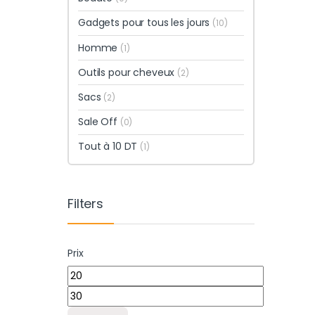
Gadgets pour tous les jours
(10)
Homme
(1)
Outils pour cheveux
(2)
Sacs
(2)
Sale Off
(0)
Tout à 10 DT
(1)
Filters
Prix
Prix min
Prix max