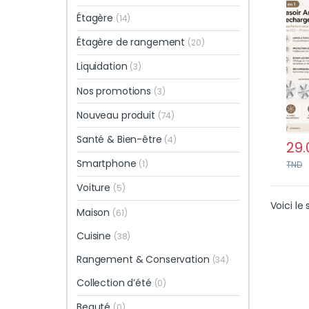
Vite
Étagère
(14)
Prot
Étagère de rangement
(20)
Liquidation
(3)
Nos promotions
(3)
Nouveau produit
(74)
Santé & Bien-être
(4)
29.
Smartphone
(1)
TND
Voiture
(5)
Voici le 
Maison
(61)
Cuisine
(38)
Rangement & Conservation
(34)
Collection d’été
(0)
Beauté
(0)