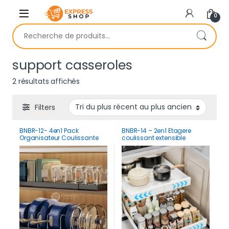
Skip to navigation
Skip to content
0
Recherche pour :
support casseroles
Trié du plus récent au plus ancien
2 résultats affichés
Filters
BNBR-12- 4en1 Pack
BNBR-14 – 2en1 Etagere
Organisateur Coulissante
coulissant extensible
acier inxoydable
ajustable acier inoxydable
séparateurs réglables
rangement cuisine