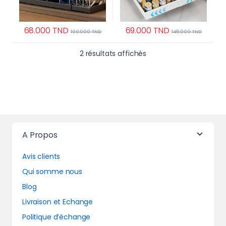
68.000
TND
69.000
TND
100.000
TND
145.000
TND
Ce produit a plusieurs variations. Les options p
Ce produit a plusi
Trié du plus récent au 
2 résultats affichés
A Propos
Avis clients
Qui somme nous
Blog
Livraison et Echange
Politique d’échange