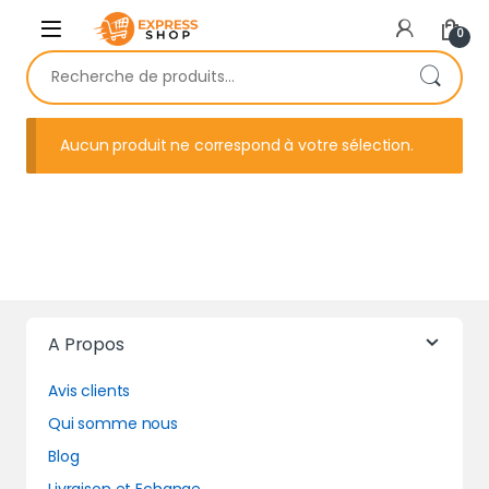
Skip to navigation
Skip to content
0
Recherche pour :
Aucun produit ne correspond à votre sélection.
A Propos
Avis clients
Qui somme nous
Blog